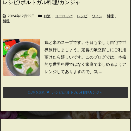
レシピ/ポルトガル料理/カンジャ
2024年12月22日
お酒
,
ヨーロッパ
,
レシピ
,
ワイン
,
料理
,
料理
鶏と米のスープです。
今日も楽しく自宅で世
界旅行しましょう。
定番の献立探しにご利用
頂けたら嬉しいです。
このブログでは、本格
的な世界料理ではなく家庭で楽しめるようア
レンジしてありますので、
気 ...
記事を読む
レシピ/ポルトガル料理/カンジャ