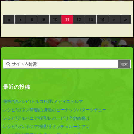
«
‹
8
9
10
11
12
13
14
›
»
最近の投稿
最終回/レシピ/トルコ料理/ミディエドルマ
レシピ/ガボン料理/白身魚のピーナッツバターシチュー
レシピ/アルバニア料理/レバーピリ辛炒め揚げ
レシピ/カンボジア料理/サイッチュルークアン