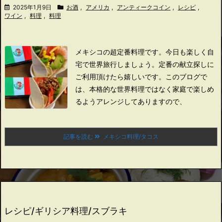
2025年1月9日
お酒
,
アメリカ
,
アンティークコイン
,
レシピ
,
ワイン
,
料理
,
料理
メキシコの超定番料理です。
今日も楽しく自
宅で世界旅行しましょう。
定番の献立探しに
ご利用頂けたら嬉しいです。
このブログで
は、本格的な世界料理ではなく家庭で楽しめ
るようアレンジしてありますので、
記事を読む
メキシコ料理/タコス
レシピ/ギリシア料理/スブラキ