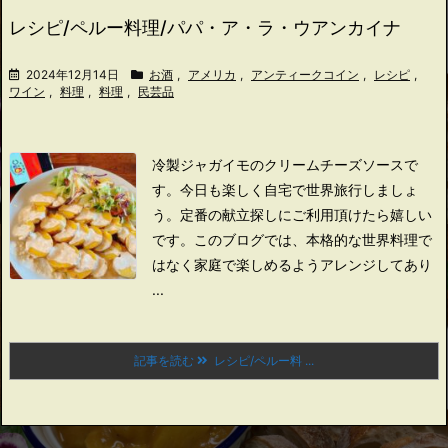
レシピ/ペルー料理/パパ・ア・ラ・ウアンカイナ
2024年12月14日
お酒
,
アメリカ
,
アンティークコイン
,
レシピ
,
ワイン
,
料理
,
料理
,
民芸品
冷製ジャガイモのクリームチーズソースで
す。
今日も楽しく自宅で世界旅行しましょ
う。
定番の献立探しにご利用頂けたら嬉しい
です。
このブログでは、本格的な世界料理で
はなく家庭で楽しめるようアレンジしてあり
...
記事を読む
レシピ/ペルー料 ...