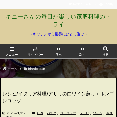
Twitter
RSS
Feedly
キニーさんの毎日が楽しい家庭料理のト
ライ
～キッチンから世界にひとっ飛び～
メニュー
サイドバー
前へ
次へ
検索
ホーム
>
kinnie-san
レシピ/イタリア料理/アサリの白ワイン蒸し＋ボンゴ
レロッソ
2025年1月17日
お酒
,
パスタ
,
ヨーロッパ
,
レシピ
,
ワイン
,
料理