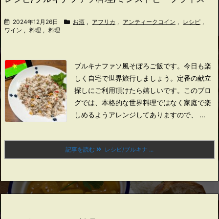
2024年12月26日
お酒
,
アフリカ
,
アンティークコイン
,
レシピ
,
ワイン
,
料理
,
料理
ブルキナファソ風そぼろご飯です。
今日も楽
しく自宅で世界旅行しましょう。
定番の献立
探しにご利用頂けたら嬉しいです。
このブロ
グでは、本格的な世界料理ではなく家庭で楽
しめるようアレンジしてありますので、 ...
記事を読む
レシピ/ブルキナ ...