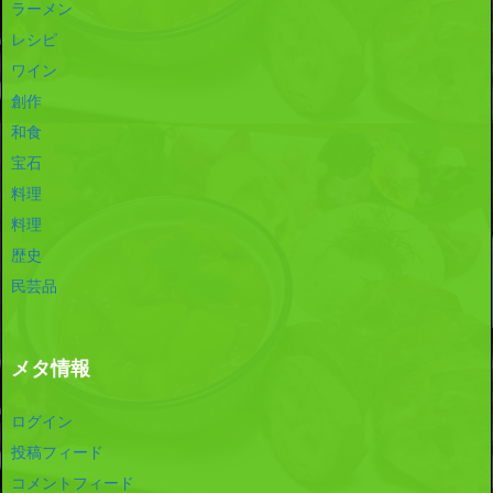
ラーメン
レシピ
ワイン
創作
和食
宝石
料理
料理
歴史
民芸品
メタ情報
ログイン
投稿フィード
コメントフィード