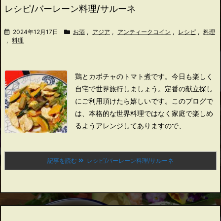
レシピ/バーレーン料理/サルーネ
2024年12月17日
お酒
,
アジア
,
アンティークコイン
,
レシピ
,
料理
,
料理
鶏とカボチャのトマト煮です。
今日も楽しく
自宅で世界旅行しましょう。
定番の献立探し
にご利用頂けたら嬉しいです。
このブログで
は、本格的な世界料理ではなく家庭で楽しめ
るようアレンジしてありますので、
記事を読む
レシピ/バーレーン料理/サルーネ