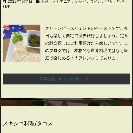
2025年1月11日
お酒
,
オセアニア
,
レシピ
,
ワイン
,
宝石
,
料理
,
料理
グリーンピースとミントのペーストです。
今
日も楽しく自宅で世界旅行しましょう。
定番
の献立探しにご利用頂けたら嬉しいです。
こ
のブログでは、本格的な世界料理ではなく家
庭で楽しめるようアレンジしてあります ...
記事を読む
レシピ/オースト ...
メキシコ料理/タコス