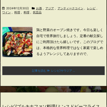
2024年12月30日
お酒
,
アジア
,
アンティークコイン
,
レシピ
,
ワイン
,
料理
,
料理
,
民芸品
鶏と野菜のオーブン焼きです。
今日も楽しく
自宅で世界旅行しましょう。
定番の献立探し
にご利用頂けたら嬉しいです。
このブログで
は、本格的な世界料理ではなく家庭で楽しめ
るようアレンジしてありますので、
記事を読む
レシピ/サウジア ...
レシピ/ブルキナファソ料理/ミンスドビーフライス