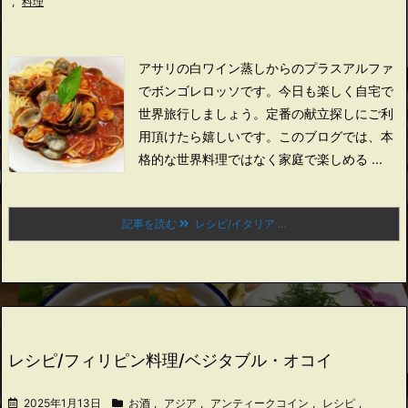
,
料理
アサリの白ワイン蒸しからのプラスアルファ
でボンゴレロッソです。
今日も楽しく自宅で
世界旅行しましょう。
定番の献立探しにご利
用頂けたら嬉しいです。
このブログでは、本
格的な世界料理ではなく家庭で楽しめる ...
記事を読む
レシピ/イタリア ...
レシピ/フィリピン料理/ベジタブル・オコイ
2025年1月13日
お酒
,
アジア
,
アンティークコイン
,
レシピ
,