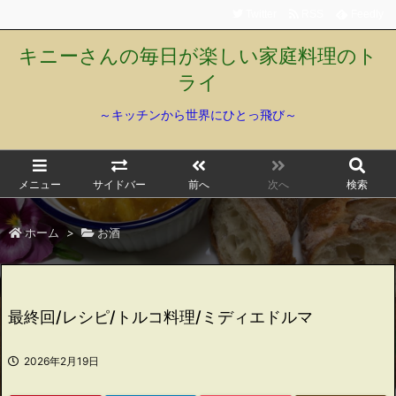
Twitter
RSS
Feedly
キニーさんの毎日が楽しい家庭料理のト
ライ
～キッチンから世界にひとっ飛び～
メニュー
サイドバー
前へ
次へ
検索
ホーム
>
お酒
最終回/レシピ/トルコ料理/ミディエドルマ
2026年2月19日