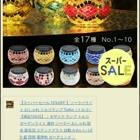
【スーパーセール 10%OFF 】ソーラーライ
ト おしゃれ トルコランプ Turko（トルコ）
【保証120日】〔 モザイク ランプ トルコ
ガーデンライト 屋外 ソーラー おしゃれ 防
水 新生活 ステンドグラス 自動 かわいい LE
D 庭 照明 電球色 ガーデニング 〕