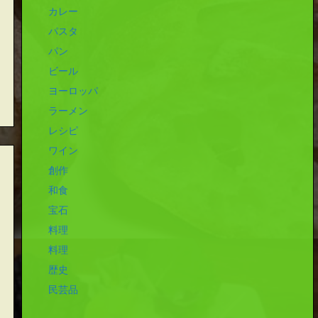
カレー
パスタ
パン
ビール
ヨーロッパ
ラーメン
レシピ
ワイン
創作
和食
宝石
料理
料理
歴史
民芸品