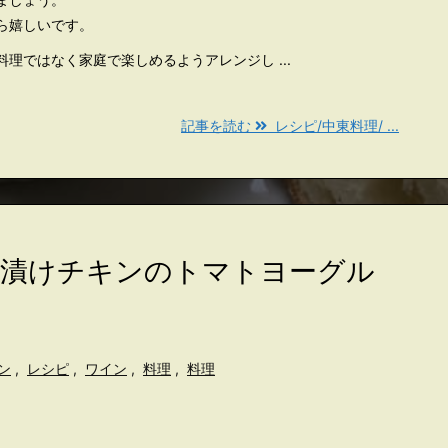
ら嬉しいです。
理ではなく家庭で楽しめるようアレンジし ...
記事を読む
レシピ/中東料理/ ...
モン漬けチキンのトマトヨーグル
ン
,
レシピ
,
ワイン
,
料理
,
料理
。