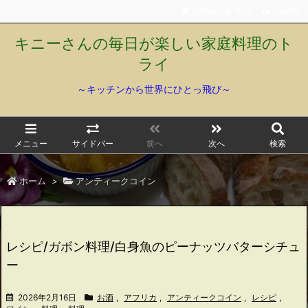
Twitter
RSS
Feedly
キニーさんの毎日が楽しい家庭料理のト
ライ
～キッチンから世界にひとっ飛び～
メニュー
サイドバー
前へ
次へ
検索
ホーム
>
アンティークコイン
レシピ/ガボン料理/白身魚のピーナッツバターシチュ
ー
2026年2月16日
お酒
,
アフリカ
,
アンティークコイン
,
レシピ
,