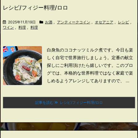
レシピ/フィジー料理/ロロ
2025年11月19日
お酒
,
アンティークコイン
,
オセアニア
,
レシピ
,
ワイン
,
料理
,
料理
白身魚のココナッツミルク煮です。
今日も楽
しく自宅で世界旅行しましょう。
定番の献立
探しにご利用頂けたら嬉しいです。
このブロ
グでは、本格的な世界料理ではなく家庭で楽
しめるようアレンジしてありますので、 ...
記事を読む
レシピ/フィジー料理/ロロ