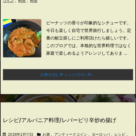
ワイン
,
料理
,
料理
ピーナッツの香りが印象的なシチューです。
今日も楽しく自宅で世界旅行しましょう。
定
番の献立探しにご利用頂けたら嬉しいです。
このブログでは、本格的な世界料理ではなく
家庭で楽しめるようアレンジしてありま ...
記事を読む
レシピ/ガボン料 ...
レシピ/アルバニア料理/レバーピリ辛炒め揚げ
2026年2月11日
お酒
,
アンティークコイン
,
ヨーロッパ
,
レシピ
,