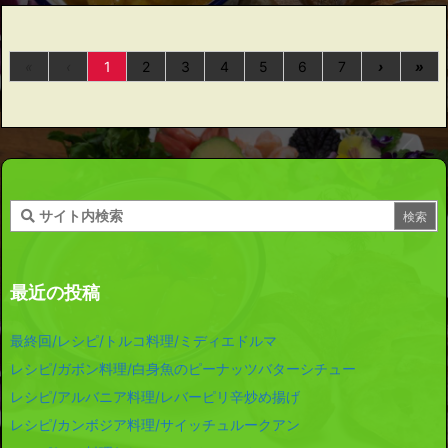
«
‹
1
2
3
4
5
6
7
›
»
最近の投稿
最終回/レシピ/トルコ料理/ミディエドルマ
レシピ/ガボン料理/白身魚のピーナッツバターシチュー
レシピ/アルバニア料理/レバーピリ辛炒め揚げ
レシピ/カンボジア料理/サイッチュルークアン