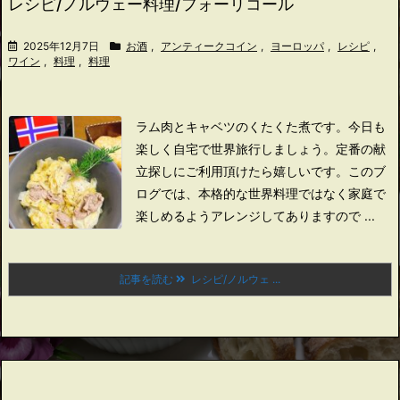
レシピ/ノルウェー料理/フォーリコール
2025年12月7日
お酒
,
アンティークコイン
,
ヨーロッパ
,
レシピ
,
ワイン
,
料理
,
料理
ラム肉とキャベツのくたくた煮です。
今日も
楽しく自宅で世界旅行しましょう。
定番の献
立探しにご利用頂けたら嬉しいです。
このブ
ログでは、本格的な世界料理ではなく家庭で
楽しめるようアレンジしてありますので ...
記事を読む
レシピ/ノルウェ ...