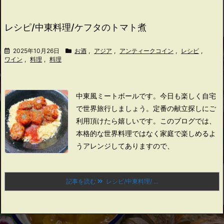
レシピ/中東料理/ケフタのトマト煮
2025年10月26日
お酒
,
アジア
,
アンティークコイン
,
レシピ
,
ワイン
,
料理
,
料理
中東風ミートボールです。
今日も楽しく自宅
で世界旅行しましょう。
定番の献立探しにご
利用頂けたら嬉しいです。
このブログでは、
本格的な世界料理ではなく家庭で楽しめるよ
うアレンジしてありますので、
記事を読む
レシピ/中東料理/ ...