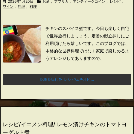
2026年1月20日
お酒
,
アフリカ
,
アンティークコイン
,
レシピ
,
ワイン
,
料理
,
料理
チキンのスパイス煮です。
今日も楽しく自宅
で世界旅行しましょう。
定番の献立探しにご
利用頂けたら嬉しいです。
このブログでは、
本格的な世界料理ではなく家庭で楽しめるよ
うアレンジしてありますので、
記事を読む
レシピ/エチオピ ...
レシピ/イエメン料理/ レモン漬けチキンのトマトヨ
ーグルト煮