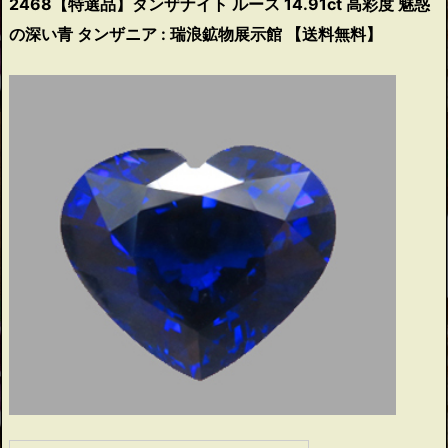
2468【特選品】タンザナイト ルース 14.91ct 高彩度 魅惑
の深い青 タンザニア : 瑞浪鉱物展示館 【送料無料】