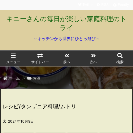
Twitter
RSS
Feedly
キニーさんの毎日が楽しい家庭料理のト
ライ
～キッチンから世界にひとっ飛び～
メニュー
サイドバー
前へ
次へ
検索
ホーム
>
お酒
レシピ/タンザニア料理/ムトリ
2024年10月9日