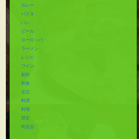
カレー
パスタ
パン
ビール
ヨーロッパ
ラーメン
レシピ
ワイン
創作
和食
宝石
料理
料理
歴史
民芸品