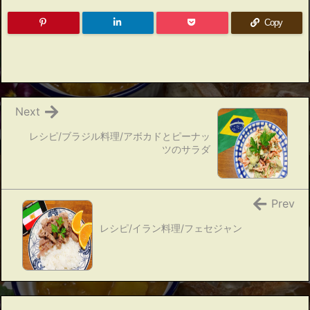
Copy
Next
レシピ/ブラジル料理/アボカドとピーナッ
ツのサラダ
Prev
レシピ/イラン料理/フェセジャン