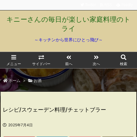
Twitter
RSS
Feedly
キニーさんの毎日が楽しい家庭料理のト
ライ
～キッチンから世界にひとっ飛び～
メニュー
サイドバー
前へ
次へ
検索
ホーム
>
お酒
レシピ/スウェーデン料理/チェットブラー
2025年7月4日