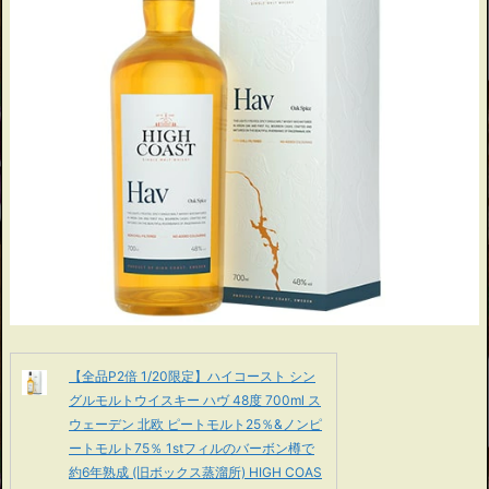
【全品P2倍 1/20限定】ハイコースト シン
グルモルトウイスキー ハヴ 48度 700ml ス
ウェーデン 北欧 ピートモルト25％&ノンピ
ートモルト75％ 1stフィルのバーボン樽で
約6年熟成 (旧ボックス蒸溜所) HIGH COAS