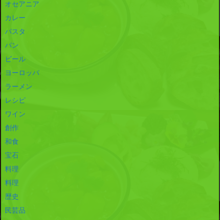
オセアニア
カレー
パスタ
パン
ビール
ヨーロッパ
ラーメン
レシピ
ワイン
創作
和食
宝石
料理
料理
歴史
民芸品