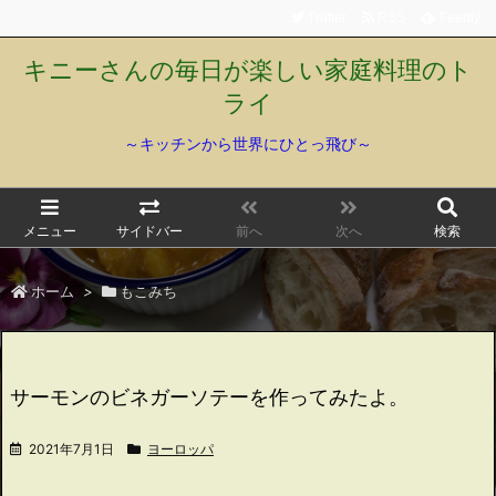
Twitter
RSS
Feedly
キニーさんの毎日が楽しい家庭料理のト
ライ
～キッチンから世界にひとっ飛び～
メニュー
サイドバー
前へ
次へ
検索
ホーム
>
もこみち
サーモンのビネガーソテーを作ってみたよ。
2021年7月1日
ヨーロッパ