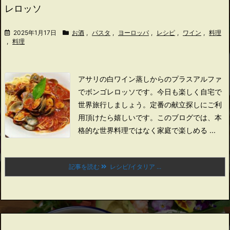
レロッソ
2025年1月17日
お酒
,
パスタ
,
ヨーロッパ
,
レシピ
,
ワイン
,
料理
,
料理
アサリの白ワイン蒸しからのプラスアルファ
でボンゴレロッソです。
今日も楽しく自宅で
世界旅行しましょう。
定番の献立探しにご利
用頂けたら嬉しいです。
このブログでは、本
格的な世界料理ではなく家庭で楽しめる ...
記事を読む
レシピ/イタリア ...