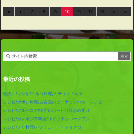
«
‹
7
8
9
10
11
12
13
›
»
最近の投稿
最終回/レシピ/トルコ料理/ミディエドルマ
レシピ/ガボン料理/白身魚のピーナッツバターシチュー
レシピ/アルバニア料理/レバーピリ辛炒め揚げ
レシピ/カンボジア料理/サイッチュルークアン
レシピ/チリ料理/パステル・デ・チョクロ