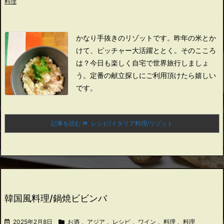
料理
かなり手抜きのリゾットです。
昨年の米とか
けて、
ピッチャー大活躍ととく。
そのこころ
は？
今日も楽しく自宅で世界旅行しましょ
う。
定番の献立探しにご利用頂けたら嬉しい
です。
記事を読む
レシピ/イタリア料理/リゾット
韓国風料理/鍋焼ビビンバ
2025年2月8日
お酒
,
アジア
,
レシピ
,
ワイン
,
料理
,
料理