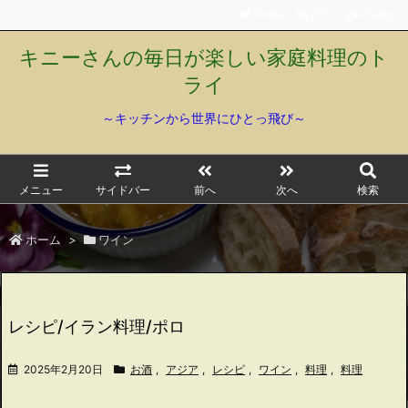
Twitter
RSS
Feedly
キニーさんの毎日が楽しい家庭料理のト
ライ
～キッチンから世界にひとっ飛び～
メニュー
サイドバー
前へ
次へ
検索
ホーム
>
ワイン
レシピ/イラン料理/ポロ
2025年2月20日
お酒
,
アジア
,
レシピ
,
ワイン
,
料理
,
料理