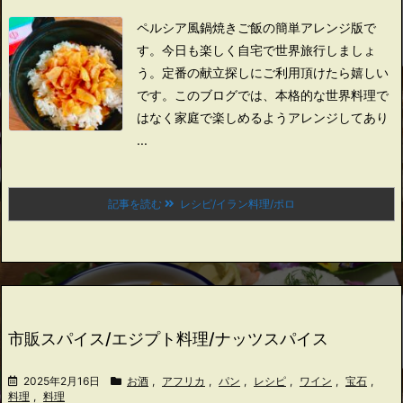
ペルシア風鍋焼きご飯の簡単アレンジ版で
す。
今日も楽しく自宅で世界旅行しましょ
う。
定番の献立探しにご利用頂けたら嬉しい
です。
このブログでは、本格的な世界料理で
はなく家庭で楽しめるようアレンジしてあり
...
記事を読む
レシピ/イラン料理/ポロ
市販スパイス/エジプト料理/ナッツスパイス
2025年2月16日
お酒
,
アフリカ
,
パン
,
レシピ
,
ワイン
,
宝石
,
料理
,
料理