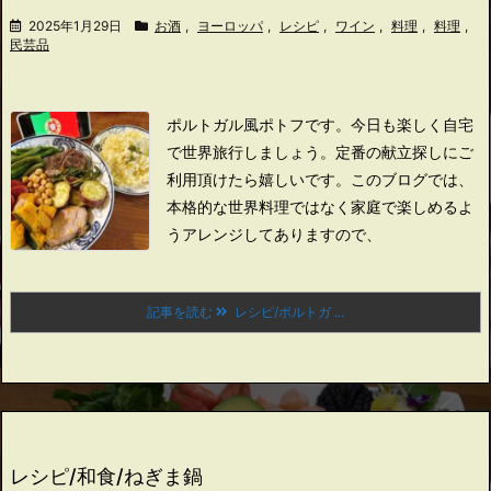
2025年1月29日
お酒
,
ヨーロッパ
,
レシピ
,
ワイン
,
料理
,
料理
,
民芸品
ポルトガル風ポトフです。
今日も楽しく自宅
で世界旅行しましょう。
定番の献立探しにご
利用頂けたら嬉しいです。
このブログでは、
本格的な世界料理ではなく家庭で楽しめるよ
うアレンジしてありますので、
記事を読む
レシピ/ポルトガ ...
レシピ/和食/ねぎま鍋