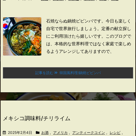
石焼ならぬ鍋焼ビビンバです。
今日も楽しく
自宅で世界旅行しましょう。
定番の献立探し
にご利用頂けたら嬉しいです。
このブログで
は、本格的な世界料理ではなく家庭で楽しめ
るようアレンジしてありますので、
記事を読む
韓国風料理/鍋焼ビビンバ
メキシコ調味料/チリライム
2025年2月4日
お酒
,
アメリカ
,
アンティークコイン
,
レシピ
,