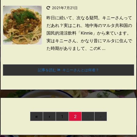
2021年7月21日
昨日に続いて、次なる疑問。
キニーさんって
だあれ？
実はこれ、地中海のマルタ共和国の
国民的清涼飲料「Kinnie」から来ています。
実はキニーさん、かなり昔にマルタに住んで
た時期がありまして、このK ...
記事を読む
キニーさんとは何者？
«
‹
1
2
›
»