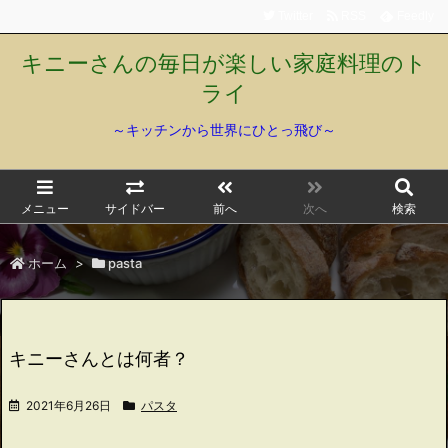
Twitter
RSS
Feedly
キニーさんの毎日が楽しい家庭料理のト
ライ
～キッチンから世界にひとっ飛び～
メニュー
サイドバー
前へ
次へ
検索
ホーム
>
pasta
キニーさんとは何者？
2021年6月26日
パスタ