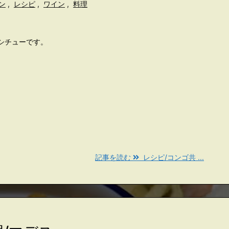
ン
,
レシピ
,
ワイン
,
料理
シチューです。
記事を読む
レシピ/コンゴ共 ...