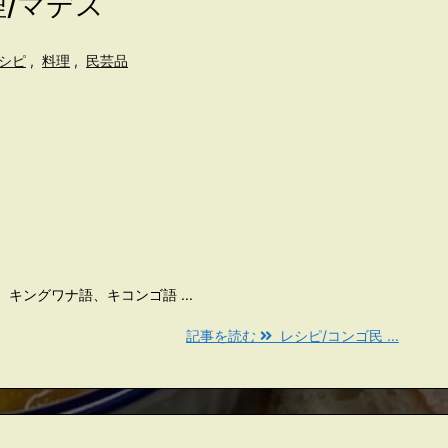
/マデス
シピ
,
料理
,
民芸品
キングワナ語、キコンゴ語 ...
記事を読む
レシピ/コンゴ民 ...