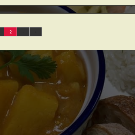
2
›
»