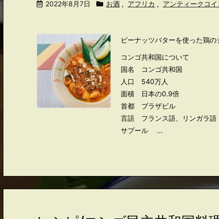
2022年8月7日
お酒
,
アフリカ
,
アンティークコイ
ピーナッツバターを使った鶏の
コンゴ共和国について
国名 コンゴ共和国
人口 540万人
面積 日本の0.9倍
首都 ブラザビル
言語 フランス語、リンガラ語
サプール ...