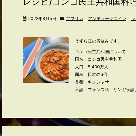
レシピ/コンゴ民主共和国料理
2022年8月5日
アフリカ
,
アンティークコイン
,
レ
うずら豆の煮込みです。
コンゴ民主共和国について
国名 コンゴ民主共和国
人口 8,400万人
面積 日本の6倍
首都 キンシャサ
言語 フランス語、リンガラ語、