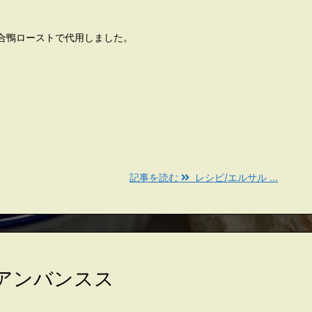
合鴨ローストで代用しました。
記事を読む
レシピ/エルサル ...
ムアンバンスス