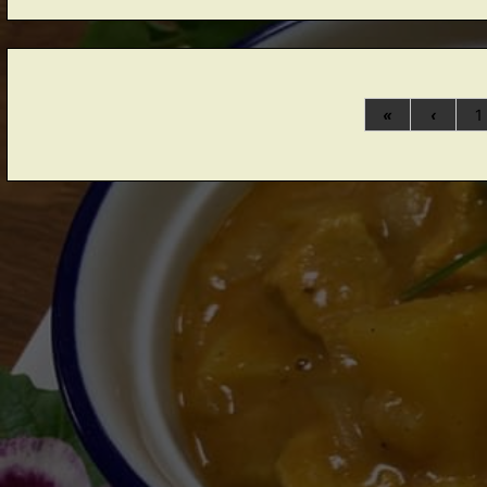
«
‹
1