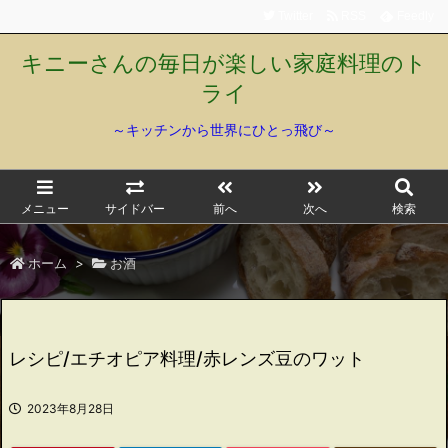
Twitter
RSS
Feedly
キニーさんの毎日が楽しい家庭料理のト
ライ
～キッチンから世界にひとっ飛び～
メニュー
サイドバー
前へ
次へ
検索
ホーム
>
お酒
レシピ/エチオピア料理/赤レンズ豆のワット
2023年8月28日