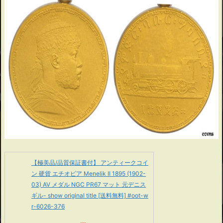
【極美品/品質保証書付】 アンティークコイ
ン 硬貨 エチオピア Menelik II 1895 (1902-
03) AV メダル NGC PR67 マット 元デニス
ギル- show original title [送料無料] #oot-w
r-6026-376