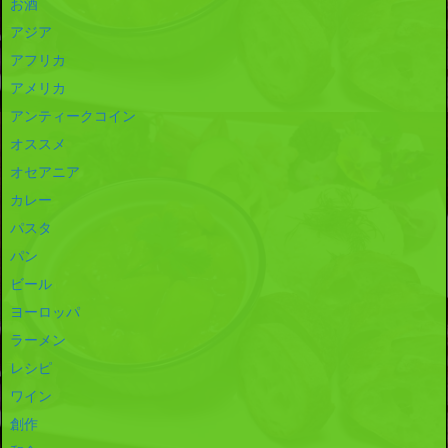
お酒
アジア
アフリカ
アメリカ
アンティークコイン
オススメ
オセアニア
カレー
パスタ
パン
ビール
ヨーロッパ
ラーメン
レシピ
ワイン
創作