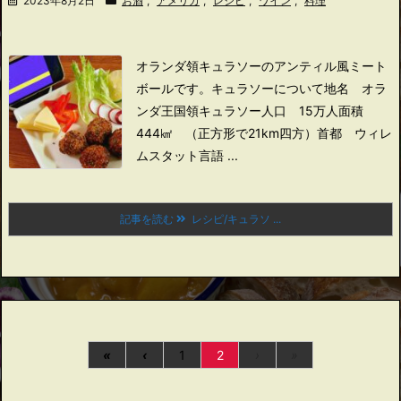
2023年8月2日
お酒
,
アメリカ
,
レシピ
,
ワイン
,
料理
オランダ領キュラソーのアンティル風ミート
ボールです。
キュラソーについて
地名 オラ
ンダ王国領キュラソー
人口 15万人
面積
444㎢ （正方形で21km四方）
首都 ウィレ
ムスタット
言語 ...
記事を読む
レシピ/キュラソ ...
«
‹
1
2
›
»