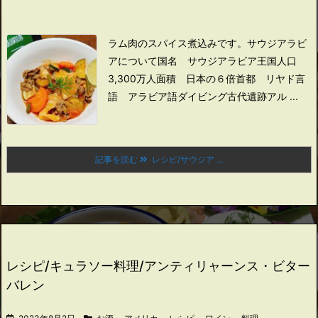
ラム肉のスパイス煮込みです。
サウジアラビ
アについて
国名 サウジアラビア王国
人口
3,300万人
面積 日本の６倍
首都 リヤド
言
語 アラビア語
ダイビング
古代遺跡アル ...
記事を読む
レシピ/サウジア ...
レシピ/キュラソー料理/アンティリャーンス・ビター
バレン