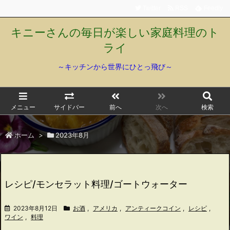
Twitter
RSS
Feedly
キニーさんの毎日が楽しい家庭料理のト
ライ
～キッチンから世界にひとっ飛び～
メニュー
サイドバー
前へ
次へ
検索
ホーム
>
2023年8月
レシピ/モンセラット料理/ゴートウォーター
2023年8月12日
お酒
,
アメリカ
,
アンティークコイン
,
レシピ
,
ワイン
,
料理