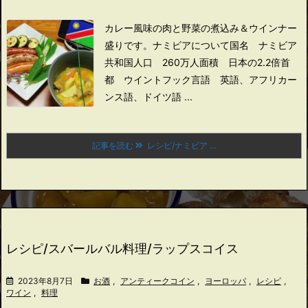
カレー風味の肉と野菜の煮込み＆ウインナー
盛りです。
ナミビアについて
国名 ナミビア
共和国
人口 260万人
面積 日本の2.2倍
首
都 ウイントフック
言語 英語、アフリカー
ンス語、ドイツ語 ...
記事を読む
レシピ/ナミビア ...
レシピ/スバールバル料理/ラップスコイス
2023年8月7日
お酒
,
アンティークコイン
,
ヨーロッパ
,
レシピ
,
ワイン
,
料理