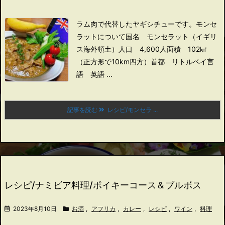
ラム肉で代替したヤギシチューです。
モンセ
ラットについて
国名 モンセラット（イギリ
ス海外領土）
人口 4,600人
面積 102㎢
（正方形で10km四方）
首都 リトルベイ
言
語 英語 ...
記事を読む
レシピ/モンセラ ...
レシピ/ナミビア料理/ポイキーコース＆ブルボス
2023年8月10日
お酒
,
アフリカ
,
カレー
,
レシピ
,
ワイン
,
料理