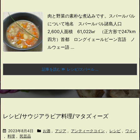
肉と野菜の素朴な煮込みです。
スバールバル
について
地名 スバールバル諸島
人口
2,600人
面積 61,022㎢ （正方形で247km
四方）
首都 ロングイェールビーン
言語 ノ
ルウェー語 ...
記事を読む
レシピ/スバール ...
レシピ/サウジアラビア料理/マタズィーズ
2023年8月4日
お酒
,
アジア
,
アンティークコイン
,
レシピ
,
ワイン
,
料理
,
民芸品