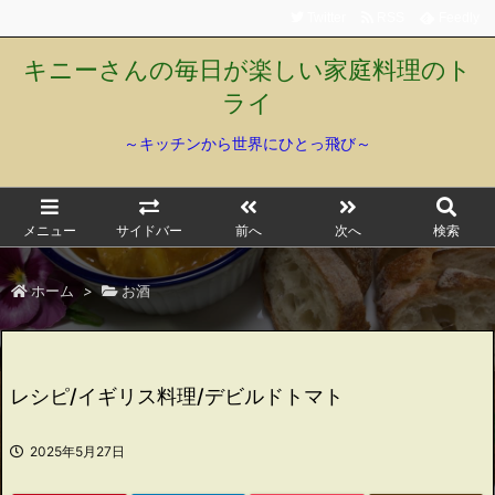
Twitter
RSS
Feedly
キニーさんの毎日が楽しい家庭料理のト
ライ
～キッチンから世界にひとっ飛び～
メニュー
サイドバー
前へ
次へ
検索
ホーム
>
お酒
レシピ/イギリス料理/デビルドトマト
2025年5月27日