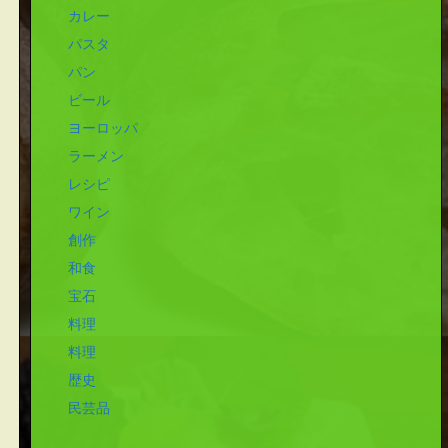
カレー
パスタ
パン
ビール
ヨーロッパ
ラーメン
レシピ
ワイン
創作
和食
宝石
料理
料理
歴史
民芸品