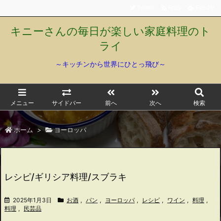
Twitter
RSS
Feedly
キニーさんの毎日が楽しい家庭料理のト
ライ
～キッチンから世界にひとっ飛び～
メニュー
サイドバー
前へ
次へ
検索
ホーム
>
ヨーロッパ
レシピ/ギリシア料理/スブラキ
2025年1月3日
お酒
,
パン
,
ヨーロッパ
,
レシピ
,
ワイン
,
料理
,
料理
,
民芸品