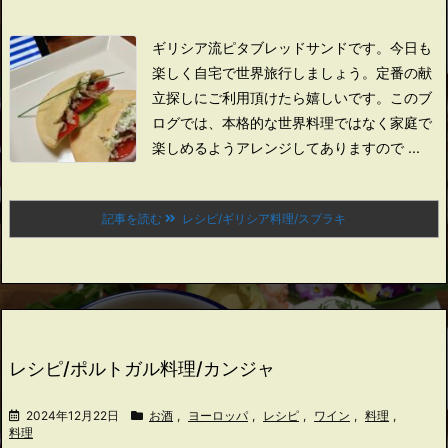
ギリシア流ピタブレッドサンドです。
今日も
楽しく自宅で世界旅行しましょう。
定番の献
立探しにご利用頂けたら嬉しいです。
このブ
ログでは、本格的な世界料理ではなく家庭で
楽しめるようアレンジしてありますので ...
記事を読む
レシピ/ギリシア料理/スブラキ
レシピ/ポルトガル料理/カンジャ
2024年12月22日
お酒
,
ヨーロッパ
,
レシピ
,
ワイン
,
料理
,
料理