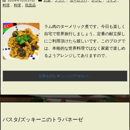
2024年10月31日
お酒
,
アジア
,
ヨーロッパ
,
レシピ
,
ワイン
,
料理
,
料理
,
民芸品
ラム肉のターメリック煮です。
今日も楽しく
自宅で世界旅行しましょう。
定番の献立探し
にご利用頂けたら嬉しいです。
このブログで
は、本格的な世界料理ではなく家庭で楽しめ
るようアレンジしてありますので、
記事を読む
レシピ/アゼルバ ...
パスタ/ズッキーニのトラパネーゼ