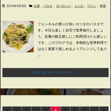
2024年9月9日
お酒
,
パスタ
,
ヨーロッパ
,
レシピ
,
ワイン
,
料理
フェンネルの香りが良いカツオのパスタで
す。
今日も楽しく自宅で世界旅行しましょ
う。
定番の献立探しにご利用頂けたら嬉しい
です。
このブログでは、本格的な世界料理で
はなく家庭で楽しめるようアレンジしてあり
...
記事を読む
カツオのガーリッ ...
«
‹
1
2
3
4
5
6
7
›
»