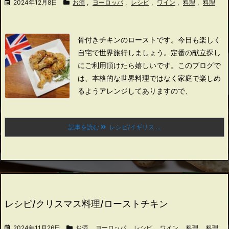
2024年12月8日
お酒
,
ヨーロッパ
,
レシピ
,
ワイン
,
料理
,
料理
骨付きチキンのローストです。
今日も楽しく
自宅で世界旅行しましょう。
定番の献立探し
にご利用頂けたら嬉しいです。
このブログで
は、本格的な世界料理ではなく家庭で楽しめ
るようアレンジしてありますので、
記事を読む
レシピ/イギリス ...
レシピ/クリスマス料理/ローストチキン
2024年11月26日
お酒
,
ヨーロッパ
,
レシピ
,
ワイン
,
料理
,
料理