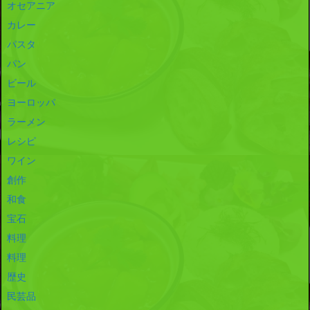
オセアニア
カレー
パスタ
パン
ビール
ヨーロッパ
ラーメン
レシピ
ワイン
創作
和食
宝石
料理
料理
歴史
民芸品