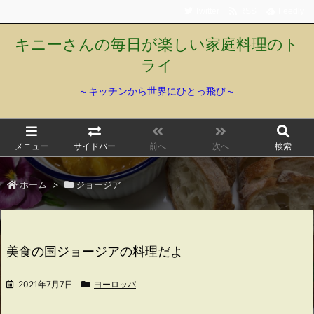
Twitter
RSS
Feedly
キニーさんの毎日が楽しい家庭料理のト
ライ
～キッチンから世界にひとっ飛び～
メニュー
サイドバー
前へ
次へ
検索
ホーム
>
ジョージア
美食の国ジョージアの料理だよ
2021年7月7日
ヨーロッパ