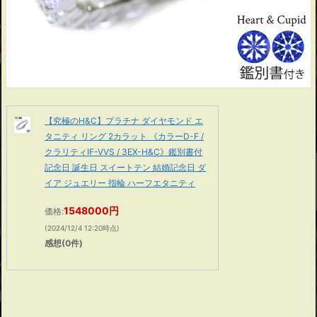
【究極のH&C】プラチナ ダイヤモンド エ
タニティ リング 2カラット 《カラーD-F /
クラリティIF-VVS / 3EX-H&C》鑑別書付
記念日 誕生日 スイートテン 結婚記念日 ダ
イア ジュエリー 指輪 ハーフエタニティ
1548000円
価格:
(2024/12/4 12:20時点)
感想(0件)