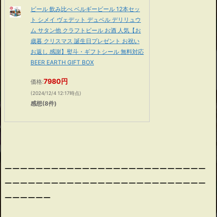
ビール 飲み比べ ベルギービール 12本セッ
ト シメイ ヴェデット デュベル デリリュウ
ム サタン他 クラフトビール お酒 人気【お
歳暮 クリスマス 誕生日プレゼント お祝い
お返し 感謝】熨斗・ギフトシール 無料対応
BEER EARTH GIFT BOX
7980円
価格:
(2024/12/4 12:17時点)
感想(8件)
ーーーーーーーーーーーーーーーーーーーーーーーーーー
ーーーーーーーーーーーーーーーーーーーーーーーーーー
ーーーーーー