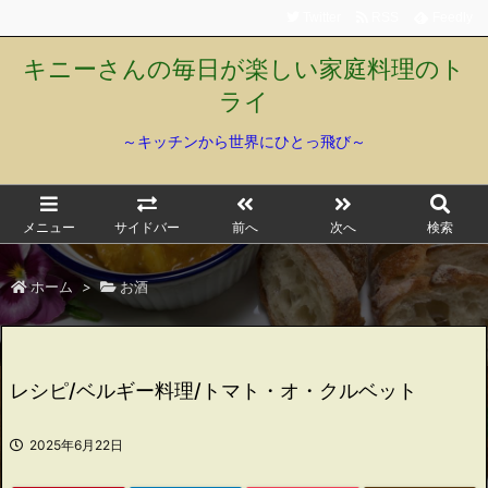
Twitter
RSS
Feedly
キニーさんの毎日が楽しい家庭料理のト
ライ
～キッチンから世界にひとっ飛び～
メニュー
サイドバー
前へ
次へ
検索
ホーム
>
お酒
レシピ/ベルギー料理/トマト・オ・クルベット
2025年6月22日