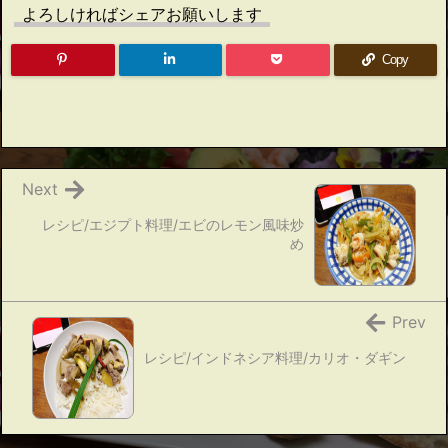
よろしければシェアお願いします
Copy
Next
レシピ/エジプト料理/エビのレモン風味炒
め
Prev
レシピ/インドネシア料理/カリオ・ダギン