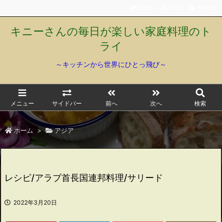
Twitter
RSS
Feedly
キニーさんの毎日が楽しい家庭料理のト
ライ
～キッチンから世界にひとっ飛び～
メニュー
サイドバー
前へ
次へ
検索
ホーム
>
アジア
レシピ/アラブ首長国連邦料理/サリード
2022年3月20日