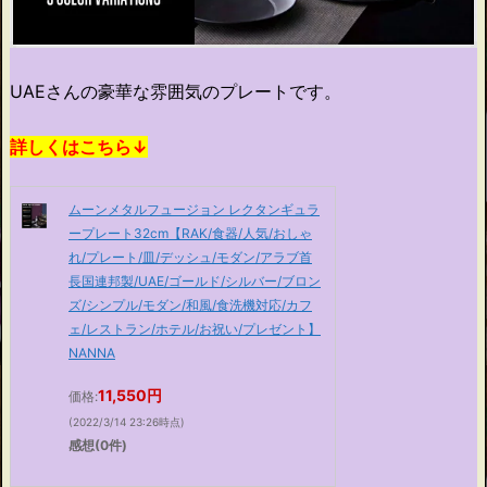
UAEさんの豪華な雰囲気のプレートです。
詳しくはこちら↓
ムーンメタルフュージョン レクタンギュラ
ープレート32cm【RAK/食器/人気/おしゃ
れ/プレート/皿/デッシュ/モダン/アラブ首
長国連邦製/UAE/ゴールド/シルバー/ブロン
ズ/シンプル/モダン/和風/食洗機対応/カフ
ェ/レストラン/ホテル/お祝い/プレゼント】
NANNA
11,550円
価格:
(2022/3/14 23:26時点)
感想(0件)