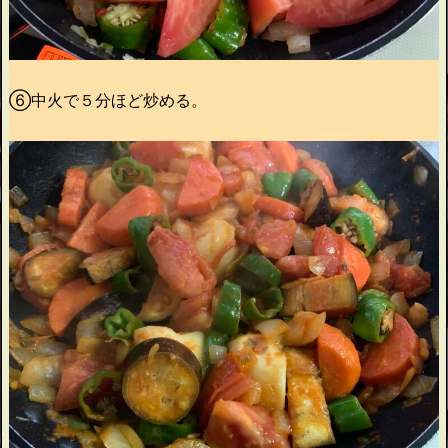
⑥中火で５分ほど炒める。