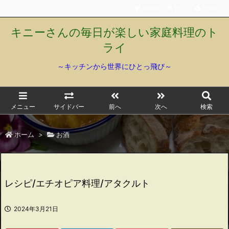
Twitter
RSS
Feedly
キニーさんの毎日が楽しい家庭料理のト
ライ
～キッチンから世界にひとっ飛び～
メニュー
サイドバー
前へ
次へ
検索
ホーム
>
お酒
レシピ/エチオピア料理/アタクルト
2024年3月21日