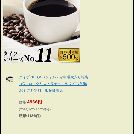
タイプ11(R)スペシャルティ珈琲大入り福袋
（Qコロ・クリス・ラデュ・Hパプア/各50
0g）送料無料 加藤珈琲店
4966円
価格:
(2024/1/20 23:20時点)
感想(1186件)