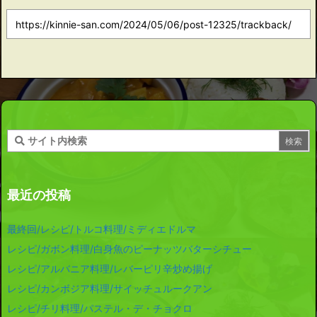
最近の投稿
最終回/レシピ/トルコ料理/ミディエドルマ
レシピ/ガボン料理/白身魚のピーナッツバターシチュー
レシピ/アルバニア料理/レバーピリ辛炒め揚げ
レシピ/カンボジア料理/サイッチュルークアン
レシピ/チリ料理/パステル・デ・チョクロ