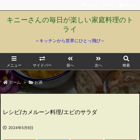
Twitter
RSS
Feedly
キニーさんの毎日が楽しい家庭料理のト
ライ
～キッチンから世界にひとっ飛び～
メニュー
サイドバー
前へ
次へ
検索
ホーム
>
お酒
レシピ/カメルーン料理/エビのサラダ
2024年5月6日