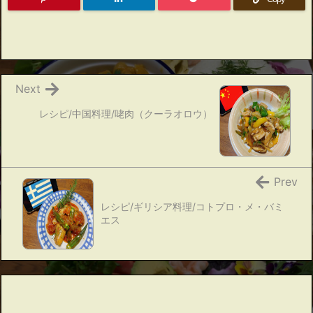
Next
レシピ/中国料理/咾肉（クーラオロウ）
Prev
レシピ/ギリシア料理/コトプロ・メ・バミ
エス