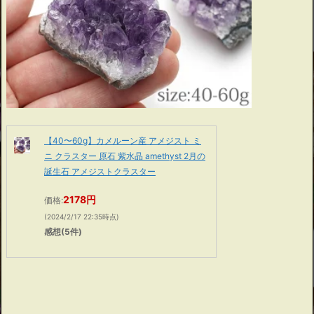
【40〜60g】カメルーン産 アメジスト ミ
ニ クラスター 原石 紫水晶 amethyst 2月の
誕生石 アメジストクラスター
2178円
価格:
(2024/2/17 22:35時点)
感想(5件)