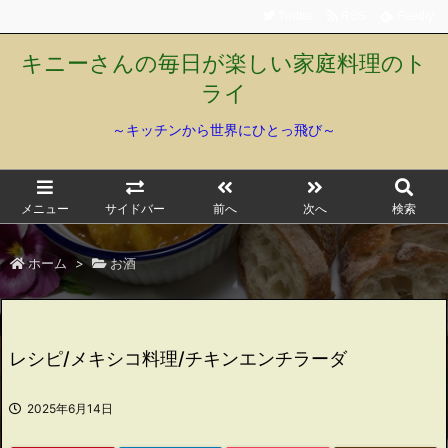
Twitter
RSS
Feedly
キニーさんの毎日が楽しい家庭料理のト
ライ
～キッチンから世界にひとっ飛び～
メニュー
サイドバー
前へ
次へ
検索
ホーム
>
お酒
レシピ/メキシコ料理/チキンエンチラーダ
2025年6月14日