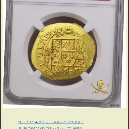
*レア* 1714/グラット メキシコ 8 エスクー
ド NGC 64″ 1715 フリースシップ" 海賊金