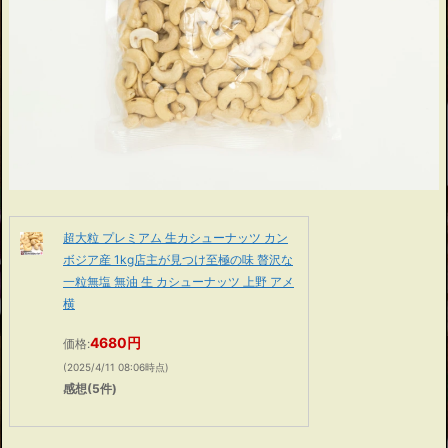
超大粒 プレミアム 生カシューナッツ カン
ボジア産 1kg店主が見つけ至極の味 贅沢な
一粒無塩 無油 生 カシューナッツ 上野 アメ
横
4680円
価格:
(2025/4/11 08:06時点)
感想(5件)