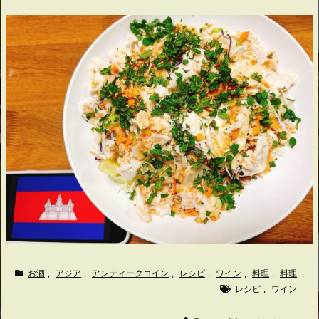
お酒
,
アジア
,
アンティークコイン
,
レシピ
,
ワイン
,
料理
,
料理
レシピ
,
ワイン