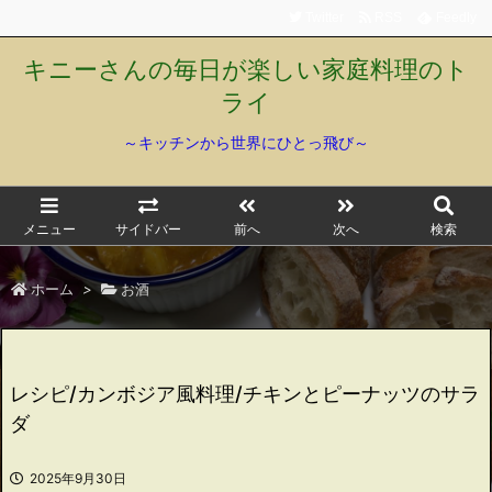
Twitter
RSS
Feedly
キニーさんの毎日が楽しい家庭料理のト
ライ
～キッチンから世界にひとっ飛び～
メニュー
サイドバー
前へ
次へ
検索
ホーム
>
お酒
レシピ/カンボジア風料理/チキンとピーナッツのサラ
ダ
2025年9月30日