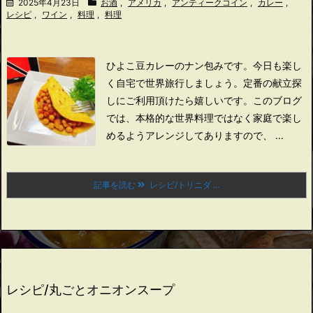
2025年4月23日
お酒
,
アメリカ
,
アンティークコイン
,
カレー
,
レシピ
,
ワイン
,
料理
,
料理
ひよこ豆カレーのナン包みです。
今日も楽し
く自宅で世界旅行しましょう。
定番の献立探
しにご利用頂けたら嬉しいです。
このブログ
では、本格的な世界料理ではなく家庭で楽し
めるようアレンジしてありますので、 ...
記事を読む
レシピ/トリニダ ...
レシピ/丸ごとオニオンスープ