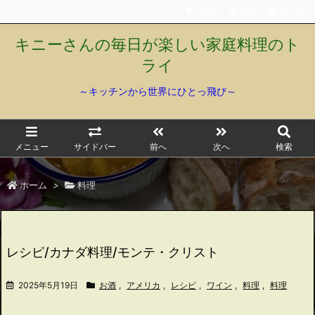
Twitter
RSS
Feedly
キニーさんの毎日が楽しい家庭料理のト
ライ
～キッチンから世界にひとっ飛び～
メニュー
サイドバー
前へ
次へ
検索
ホーム
>
料理
レシピ/カナダ料理/モンテ・クリスト
2025年5月19日
お酒
,
アメリカ
,
レシピ
,
ワイン
,
料理
,
料理