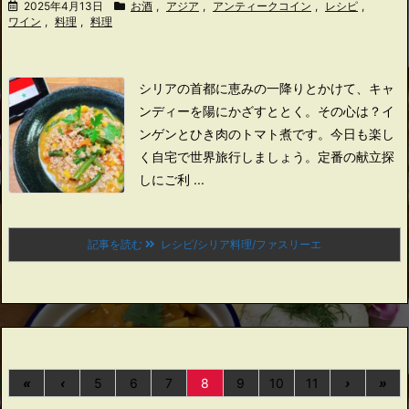
2025年4月13日
お酒
,
アジア
,
アンティークコイン
,
レシピ
,
ワイン
,
料理
,
料理
シリアの首都に恵みの一降りとかけて、
キャ
ンディーを陽にかざすととく。
その心は？
イ
ンゲンとひき肉のトマト煮です。
今日も楽し
く自宅で世界旅行しましょう。
定番の献立探
しにご利 ...
記事を読む
レシピ/シリア料理/ファスリーエ
«
‹
5
6
7
8
9
10
11
›
»