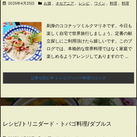
2025年4月25日
お酒
,
オセアニア
,
レシピ
,
ワイン
,
料理
,
料理
刺身のココナッツミルクマリネです。
今日も
楽しく自宅で世界旅行しましょう。
定番の献
立探しにご利用頂けたら嬉しいです。
このブ
ログでは、本格的な世界料理ではなく家庭で
楽しめるようアレンジしてありますので ...
記事を読む
レシピ/フィジー料理/ココンダ
レシピ/トリニダード・トバゴ料理/ダブルス