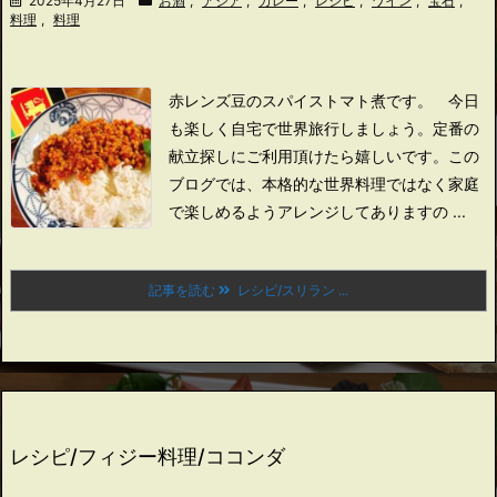
2025年4月27日
お酒
,
アジア
,
カレー
,
レシピ
,
ワイン
,
宝石
,
料理
,
料理
赤レンズ豆のスパイストマト煮です。
今日
も楽しく自宅で世界旅行しましょう。
定番の
献立探しにご利用頂けたら嬉しいです。
この
ブログでは、本格的な世界料理ではなく家庭
で楽しめるようアレンジしてありますの ...
記事を読む
レシピ/スリラン ...
レシピ/フィジー料理/ココンダ