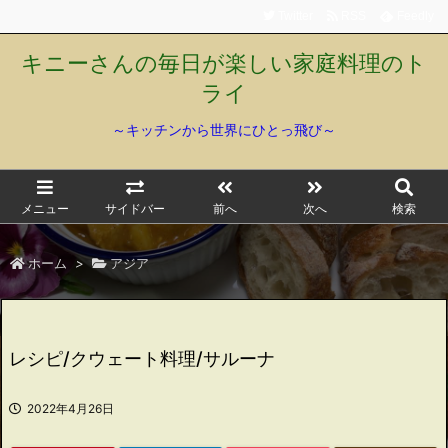
Twitter
RSS
Feedly
キニーさんの毎日が楽しい家庭料理のト
ライ
～キッチンから世界にひとっ飛び～
メニュー
サイドバー
前へ
次へ
検索
ホーム
>
アジア
レシピ/クウェート料理/サルーナ
2022年4月26日