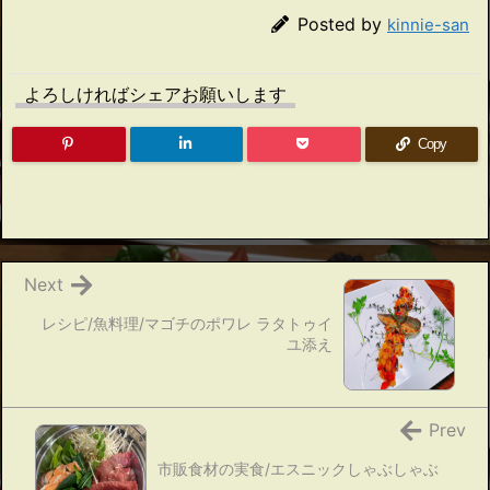
Posted by
kinnie-san
よろしければシェアお願いします
Copy
Next
レシピ/魚料理/マゴチのポワレ ラタトゥイ
ユ添え
Prev
市販食材の実食/エスニックしゃぶしゃぶ