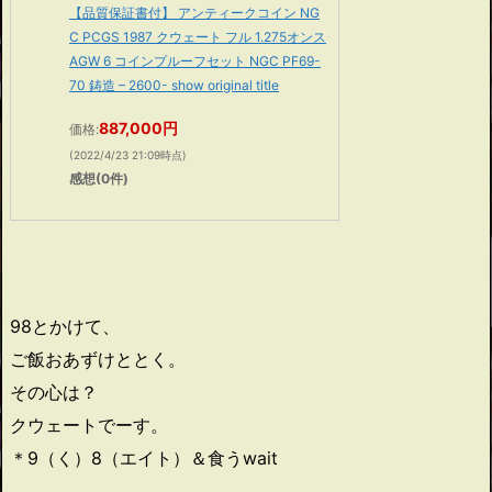
【品質保証書付】 アンティークコイン NG
C PCGS 1987 クウェート フル 1.275オンス
AGW 6 コインプルーフセット NGC PF69-
70 鋳造 – 2600- show original title
887,000円
価格:
(2022/4/23 21:09時点)
感想(0件)
98とかけて、
ご飯おあずけととく。
その心は？
クウェートでーす。
＊9（く）8（エイト）＆食うwait