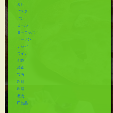
カレー
パスタ
パン
ビール
ヨーロッパ
ラーメン
レシピ
ワイン
創作
和食
宝石
料理
料理
歴史
民芸品