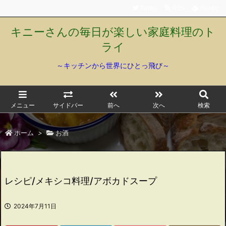
Twitter
RSS
Feedly
キニーさんの毎日が楽しい家庭料理のト
ライ
～キッチンから世界にひとっ飛び～
メニュー
サイドバー
前へ
次へ
検索
ホーム
>
お酒
レシピ/メキシコ料理/アボカドスープ
2024年7月11日