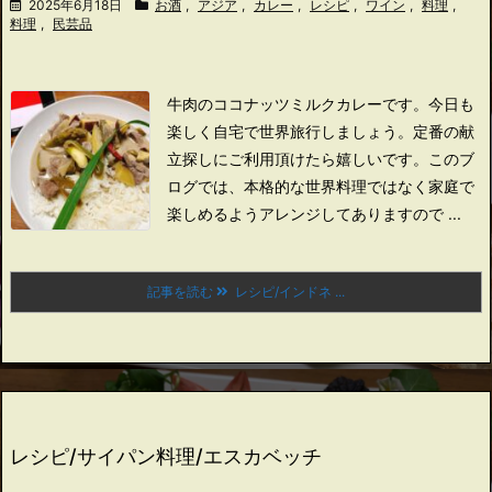
2025年6月18日
お酒
,
アジア
,
カレー
,
レシピ
,
ワイン
,
料理
,
料理
,
民芸品
牛肉のココナッツミルクカレーです。
今日も
楽しく自宅で世界旅行しましょう。
定番の献
立探しにご利用頂けたら嬉しいです。
このブ
ログでは、本格的な世界料理ではなく家庭で
楽しめるようアレンジしてありますので ...
記事を読む
レシピ/インドネ ...
レシピ/サイパン料理/エスカベッチ