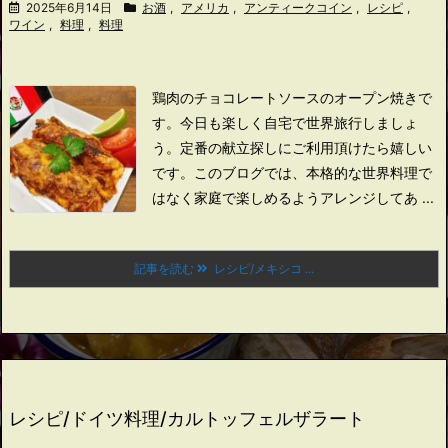
2025年6月14日
お酒
,
アメリカ
,
アンティークコイン
,
レシピ
,
ワイン
,
料理
,
料理
鶏肉のチョコレートソースのオープン焼きで
す。
今日も楽しく自宅で世界旅行しましょ
う。
定番の献立探しにご利用頂けたら嬉しい
です。
このブログでは、本格的な世界料理で
はなく家庭で楽しめるようアレンジしてあ ...
記事を読む
レシピ/メキシコ ...
レシピ/ドイツ料理/カルトッフェルザラート