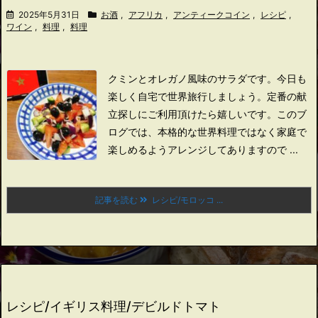
2025年5月31日
お酒
,
アフリカ
,
アンティークコイン
,
レシピ
,
ワイン
,
料理
,
料理
クミンとオレガノ風味のサラダです。
今日も
楽しく自宅で世界旅行しましょう。
定番の献
立探しにご利用頂けたら嬉しいです。
このブ
ログでは、本格的な世界料理ではなく家庭で
楽しめるようアレンジしてありますので ...
記事を読む
レシピ/モロッコ ...
レシピ/イギリス料理/デビルドトマト