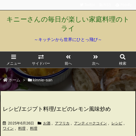
Twitter
RSS
Feedly
キニーさんの毎日が楽しい家庭料理のト
ライ
～キッチンから世界にひとっ飛び～
メニュー
サイドバー
前へ
次へ
検索
ホーム
>
kinnie-san
レシピ/エジプト料理/エビのレモン風味炒め
2025年6月26日
お酒
,
アフリカ
,
アンティークコイン
,
レシピ
,
ワイン
,
料理
,
料理