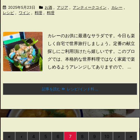
2025年5月23日
お酒
,
アジア
,
アンティークコイン
,
カレー
,
レシピ
,
ワイン
,
料理
,
料理
カレーのお供に最適なサラダです。
今日も楽
しく自宅で世界旅行しましょう。
定番の献立
探しにご利用頂けたら嬉しいです。
このブロ
グでは、本格的な世界料理ではなく家庭で楽
しめるようアレンジしてありますので、 ...
記事を読む
レシピ/インド料 ...
«
‹
4
5
6
7
8
9
10
›
»