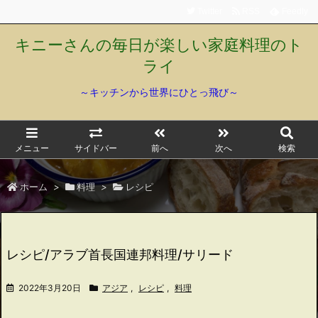
Twitter
RSS
Feedly
キニーさんの毎日が楽しい家庭料理のト
ライ
～キッチンから世界にひとっ飛び～
メニュー
サイドバー
前へ
次へ
検索
ホーム
>
料理
>
レシピ
レシピ/アラブ首長国連邦料理/サリード
2022年3月20日
アジア
,
レシピ
,
料理