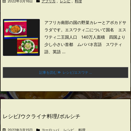
2022年3月16日
アフリカ
,
レシピ
,
料理
アフリカ南部の国の野菜カレーとアボカドサ
ラダです。
エスワティ二について
国名 エス
ワティ二王国
人口 140万人
面積 四国より
少し小さい
首都 ムババネ
言語 スワティ
語、英語 ...
記事を読む
レシピ/エスワテ ...
レシピ/ウクライナ料理/ボルシチ
2022年3月15日
ヨーロッパ
,
レシピ
,
料理