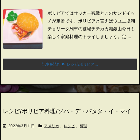
ボリビアではサッカー観戦とこのサンドイッ
チが定番です。
ボリビアと言えば
ウユニ塩湖
チョリータ
列車の墓場
チチカカ湖
銀山
今日も
楽しく家庭料理のトライしましょう。
定 ...
記事を読む
レシピ/ボリビア ...
レシピ/ボリビア料理/ソパ・デ・パタタ・イ・マイ
2022年3月11日
アメリカ
,
レシピ
,
料理