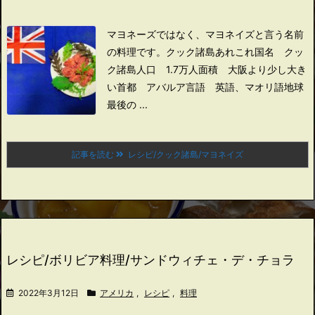
マヨネーズではなく、マヨネイズと言う名前
の料理です。
クック諸島あれこれ
国名 クッ
ク諸島
人口 1.7万人
面積 大阪より少し大き
い
首都 アバルア
言語 英語、マオリ語
地球
最後の ...
記事を読む
レシピ/クック諸島/マヨネイズ
レシピ/ボリビア料理/サンドウィチェ・デ・チョラ
2022年3月12日
アメリカ
,
レシピ
,
料理