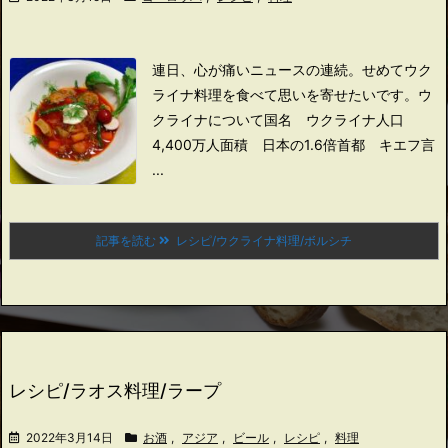
連日、心が痛いニュースの連続。
せめてウク
ライナ料理を食べて思いを寄せたいです。
ウ
クライナについて
国名 ウクライナ
人口
4,400万人
面積 日本の1.6倍
首都 キエフ
言
...
記事を読む
レシピ/ウクライナ料理/ボルシチ
レシピ/ラオス料理/ラープ
2022年3月14日
お酒
,
アジア
,
ビール
,
レシピ
,
料理