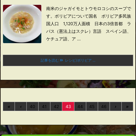
南米のジャガイモとトウモロコシのスープで
す。
ボリビアについて
国名 ボリビア多民族
国
人口 1,120万人
面積 日本の3倍
首都 ラ
パス（憲法上はスクレ）
言語 スペイン語、
ケチュア語、ア ...
記事を読む
レシピ/ボリビア ...
«
‹
40
41
42
43
44
45
46
›
»