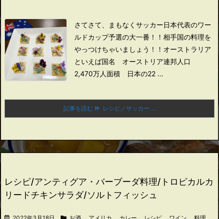
さてさて、まもなくサッカー日本代表のワー
ルドカップ予選の大一番！！
相手国の料理を
やっつけちゃいましょう！！
オーストラリア
といえば
国名 オーストリア連邦
人口
2,470万人
面積 日本の22 ...
記事を読む
レシピ／サッカー ...
レシピ/アンティグア・バーブーダ料理/トロピカルカ
リードチキンサラダ/ソルトフィッシュ
2022年3月18日
お酒
,
アメリカ
,
カレー
,
レシピ
,
ワイン
,
料理