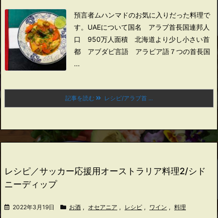
預言者ムハンマドのお気に入りだった料理で
す。
UAEについて
国名 アラブ首長国連邦
人
口 950万人
面積 北海道より少し小さい
首
都 アブダビ
言語 アラビア語
７つの首長国
...
記事を読む
レシピ/アラブ首 ...
レシピ／サッカー応援用オーストラリア料理2/シド
ニーディップ
2022年3月19日
お酒
,
オセアニア
,
レシピ
,
ワイン
,
料理