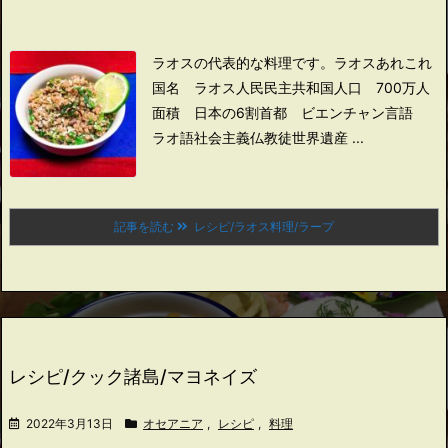
ラオスの代表的な料理です。
ラオスあれこれ
国名 ラオス人民民主共和国
人口 700万人
面積 日本の6割
首都 ビエンチャン
言語
ラオ語
社会主義
仏教徒
世界遺産 ...
記事を読む
レシピ/ラオス料理/ラープ
レシピ/クック諸島/マヨネイズ
2022年3月13日
オセアニア
,
レシピ
,
料理