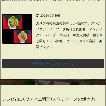
2022年3月19日
カリブ海の島国の美味しい2品です。
アンテ
ィグア・バーブーダあれこれ
国名 アンティ
グア・バーブーダ
人口 10万人
面積 種子島
と同じくらい
首都 セントジョンズ
言語 英
語
ピンク ...
記事を読む
レシピ/アンティ ...
レシピ/エスワティニ料理/スワジソースの焼き肉