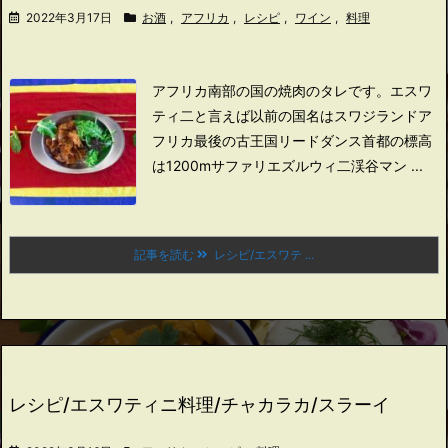
2022年3月17日
お酒
,
アフリカ
,
レシピ
,
ワイン
,
料理
アフリカ南部の国の焼肉のタレです。
エスワ
ティ二と言えば
以前の国名はスワジランド
ア
フリカ最後の古王国
リードダンス
首都の標高
は1200m
サファリ
エズルウィ二渓谷
マン ...
記事を読む
レシピ/エスワテ ...
レシピ/エスワティニ料理/チャカラカ/スラーイ