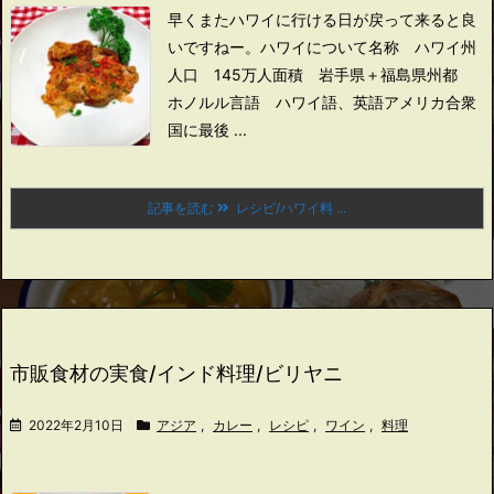
早くまたハワイに行ける日が戻って来ると良
いですねー。
ハワイについて
名称 ハワイ州
人口 145万人
面積 岩手県＋福島県
州都
ホノルル
言語 ハワイ語、英語
アメリカ合衆
国に最後 ...
記事を読む
レシピ/ハワイ料 ...
市販食材の実食/インド料理/ビリヤニ
2022年2月10日
アジア
,
カレー
,
レシピ
,
ワイン
,
料理