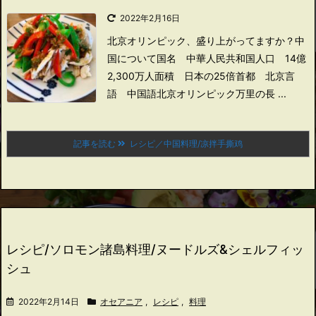
2022年2月16日
北京オリンピック、盛り上がってますか？
中
国について
国名 中華人民共和国
人口 14億
2,300万人
面積 日本の25倍
首都 北京
言
語 中国語
北京オリンピック
万里の長 ...
記事を読む
レシピ／中国料理/凉拌手撕鸡
レシピ/ソロモン諸島料理/ヌードルズ&シェルフィッ
シュ
2022年2月14日
オセアニア
,
レシピ
,
料理