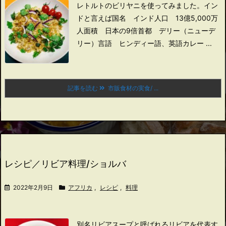
レトルトのビリヤニを使ってみました。
イン
ドと言えば
国名 インド
人口 13億5,000万
人
面積 日本の9倍
首都 デリー（ニューデ
リー）
言語 ヒンディー語、英語
カレー ...
記事を読む
市販食材の実食/ ...
レシピ／リビア料理/ショルバ
2022年2月9日
アフリカ
,
レシピ
,
料理
別名リビアスープと呼ばれるリビアを代表す