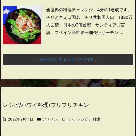
全世界の料理チャレンジ、4分の1達成です。
チリと言えば
国名 チリ共和国
人口 1820万
人
面積 日本の2倍
首都 サンティアゴ
言
語 スペイン語
世界一細長い
サーモン ...
記事を読む
レシピ／チリ料理 ...
レシピ/ハワイ料理/フリフリチキン
2022年2月11日
アメリカ
,
ビール
,
レシピ
,
料理