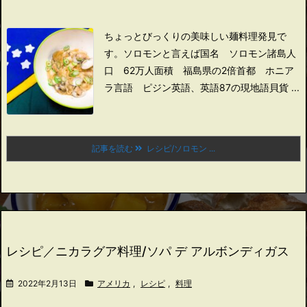
ちょっとびっくりの美味しい麺料理発見で
す。
ソロモンと言えば
国名 ソロモン諸島
人
口 62万人
面積 福島県の2倍
首都 ホニア
ラ
言語 ピジン英語、英語
87の現地語
貝貨 ...
記事を読む
レシピ/ソロモン ...
レシピ／ニカラグア料理/ソパ デ アルボンディガス
2022年2月13日
アメリカ
,
レシピ
,
料理