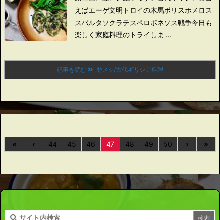
えば
エーゲ文明
トロイの木馬
ポリス
ホメロス
スパルタ
ソクラテス
ペロポネソス戦争
今日も
楽しく家庭料理のトライしま ...
記事を読む
歴メシ/古代ギリシア料理
«
‹
44
45
46
47
48
49
50
›
»