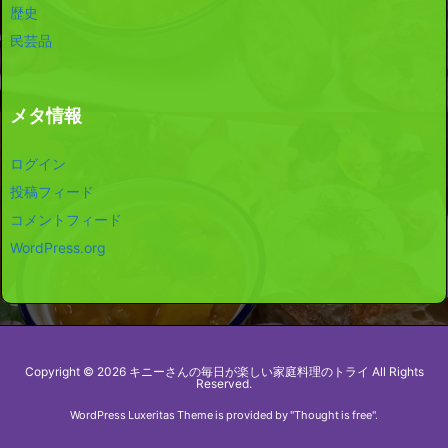
歴史
民芸品
メタ情報
ログイン
投稿フィード
コメントフィード
WordPress.org
Copyright ©
2026
キニーさんの毎日が楽しい家庭料理のトライ
All Rights
Reserved.
WordPress Luxeritas Theme is provided by "
Thought is free
".