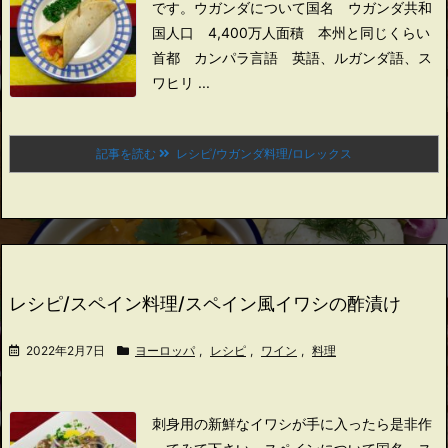
です。
ウガンダについて
国名 ウガンダ共和
国
人口 4,400万人
面積 本州と同じくらい
首都 カンパラ
言語 英語、ルガンダ語、ス
ワヒリ ...
記事を読む
レシピ/ウガンダ料理/ロレックス
レシピ/スペイン料理/スペイン風イワシの酢漬け
2022年2月7日
ヨーロッパ
,
レシピ
,
ワイン
,
料理
刺身用の新鮮なイワシが手に入ったら是非作