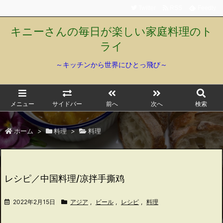
Twitter
RSS
Feedly
キニーさんの毎日が楽しい家庭料理のト
ライ
～キッチンから世界にひとっ飛び～
メニュー
サイドバー
前へ
次へ
検索
ホーム
>
料理
>
料理
レシピ／中国料理/凉拌手撕鸡
2022年2月15日
アジア
,
ビール
,
レシピ
,
料理