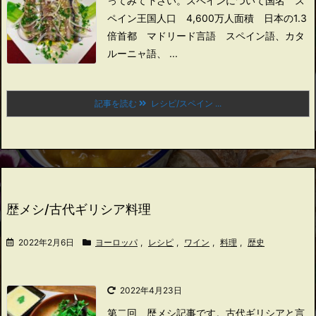
ってみて下さい。
スペインについて
国名 ス
ペイン王国
人口 4,600万人
面積 日本の1.3
倍
首都 マドリード
言語 スペイン語、カタ
ルーニャ語、 ...
記事を読む
レシピ/スペイン ...
歴メシ/古代ギリシア料理
2022年2月6日
ヨーロッパ
,
レシピ
,
ワイン
,
料理
,
歴史
2022年4月23日
第二回、歴メシ記事です。
古代ギリシアと言