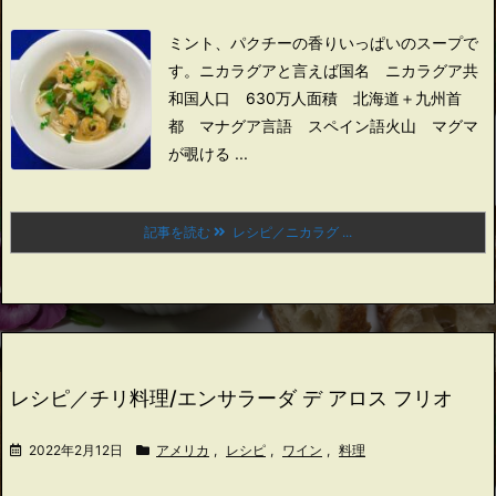
ミント、パクチーの香りいっぱいのスープで
す。
ニカラグアと言えば
国名 ニカラグア共
和国
人口 630万人
面積 北海道＋九州
首
都 マナグア
言語 スペイン語
火山 マグマ
が覗ける ...
記事を読む
レシピ／ニカラグ ...
レシピ／チリ料理/エンサラーダ デ アロス フリオ
2022年2月12日
アメリカ
,
レシピ
,
ワイン
,
料理