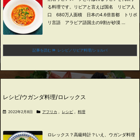
る料理です。
リビアと言えば
国名 リビア
人
口 680万人
面積 日本の4.6倍
首都 トリポ
リ
言語 アラビア語
国土の9割が砂漠 ...
記事を読む
レシピ／リビア料理/ショルバ
レシピ/ウガンダ料理/ロレックス
2022年2月8日
アフリカ
,
レシピ
,
料理
ロレックス？高級時計？
いえ、ウガンダ料理