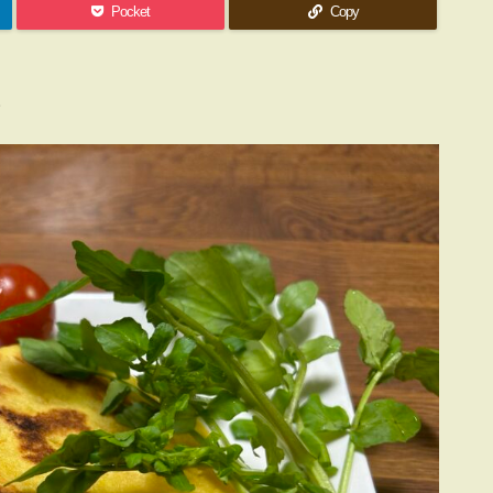
Pocket
Copy
。