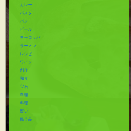
カレー
パスタ
パン
ビール
ヨーロッパ
ラーメン
レシピ
ワイン
創作
和食
宝石
料理
料理
歴史
民芸品