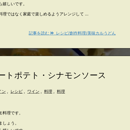
ら嬉しいです。
理ではなく家庭で楽しめるようアレンジして ...
記事を読む
レシピ/創作料理/美味カルうどん
イートポテト・シナモンソース
イン
,
レシピ
,
ワイン
,
料理
,
料理
モ料理です。
ましょう。