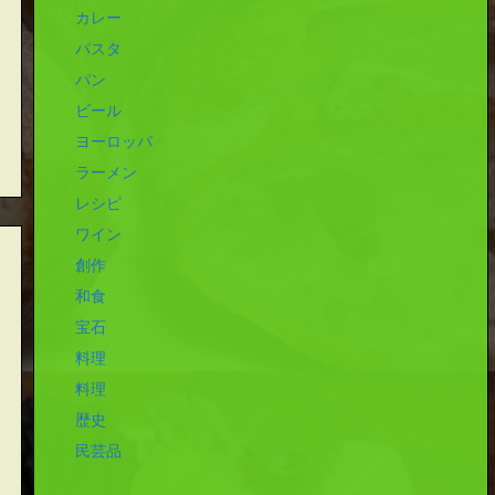
カレー
パスタ
パン
ビール
ヨーロッパ
ラーメン
レシピ
ワイン
創作
和食
宝石
料理
料理
歴史
民芸品