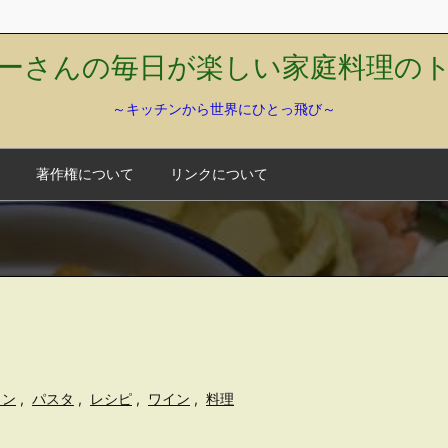
ーさんの毎日が楽しい家庭料理の
～キッチンから世界にひとっ飛び～
著作権について
リンクについて
イン
,
パスタ
,
レシピ
,
ワイン
,
料理