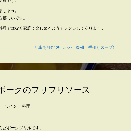
冷麺です。
ましょう。
ら嬉しいです。
理ではなく家庭で楽しめるようアレンジしてあります ...
記事を読む
レシピ/冷麺（手作りスープ）
ルポークのフリフリソース
ピ
,
ワイン
,
料理
んだポークグリルです。