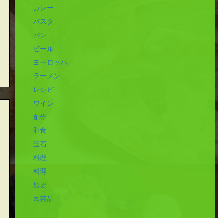
カレー
パスタ
パン
ビール
ヨーロッパ
ラーメン
レシピ
ワイン
創作
和食
宝石
料理
料理
歴史
民芸品