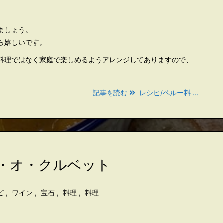
ましょう。
ら嬉しいです。
料理ではなく家庭で楽しめるようアレンジしてありますので、
記事を読む
レシピ/ペルー料 ...
ト・オ・クルベット
ピ
,
ワイン
,
宝石
,
料理
,
料理