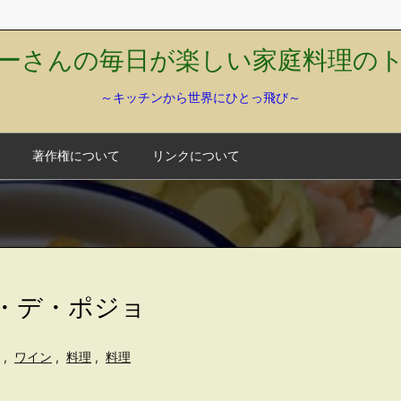
ーさんの毎日が楽しい家庭料理の
～キッチンから世界にひとっ飛び～
著作権について
リンクについて
マ・デ・ポジョ
,
ワイン
,
料理
,
料理