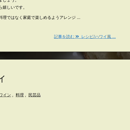
ら嬉しいです。
理ではなく家庭で楽しめるようアレンジ ...
記事を読む
レシピ/ハワイ風 ...
イ
ワイン
,
料理
,
民芸品
。