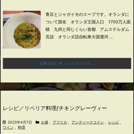
青豆とジャガイモのスープです。
オランダに
ついて
国名 オランダ王国
人口 1700万人
面
積 九州と同じくらい
首都 アムステルダム
言語 オランダ語
自転車大国
運河 ...
記事を読む
レシピ/オランダ ...
レシピ／リベリア料理/チキングレーヴィー
2023年4月7日
お酒
,
アフリカ
,
アンティークコイン
,
レシピ
,
ワイン
,
料理