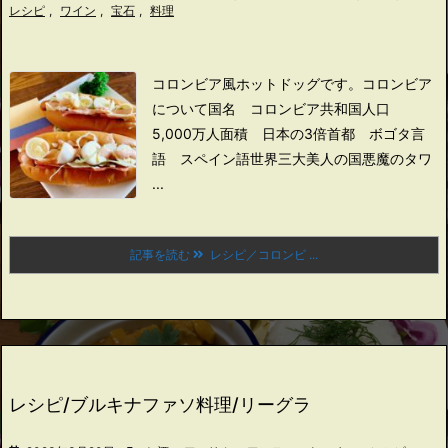
レシピ
,
ワイン
,
宝石
,
料理
コロンビア風ホットドッグです。
コロンビア
について
国名 コロンビア共和国
人口
5,000万人
面積 日本の3倍
首都 ボゴタ
言
語 スペイン語
世界三大美人の国
悪魔のタワ
...
記事を読む
レシピ／コロンビ ...
レシピ/ブルキナファソ料理/リーグラ