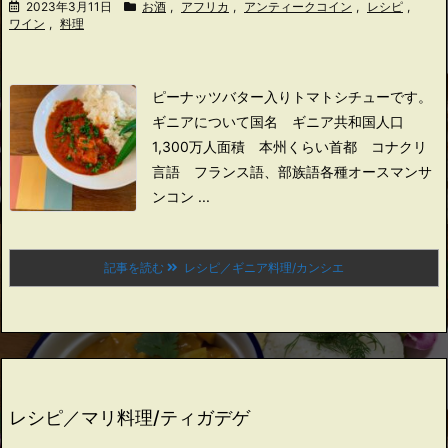
2023年3月11日
お酒
,
アフリカ
,
アンティークコイン
,
レシピ
,
ワイン
,
料理
ピーナッツバター入りトマトシチューです。
ギニアについて
国名 ギニア共和国
人口
1,300万人
面積 本州くらい
首都 コナクリ
言語 フランス語、部族語各種
オースマンサ
ンコン ...
記事を読む
レシピ／ギニア料理/カンシエ
レシピ／マリ料理/ティガデゲ