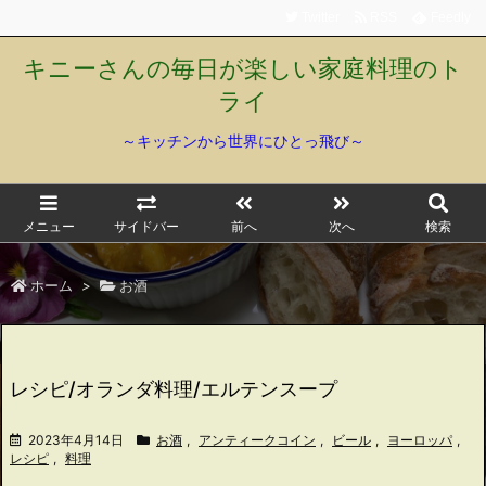
Twitter
RSS
Feedly
キニーさんの毎日が楽しい家庭料理のト
ライ
～キッチンから世界にひとっ飛び～
メニュー
サイドバー
前へ
次へ
検索
ホーム
>
お酒
レシピ/オランダ料理/エルテンスープ
2023年4月14日
お酒
,
アンティークコイン
,
ビール
,
ヨーロッパ
,
レシピ
,
料理