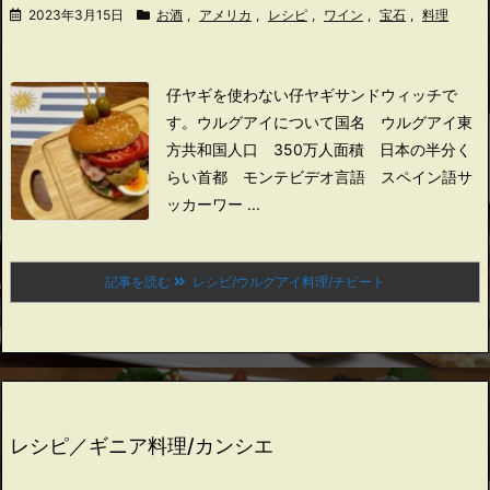
2023年3月15日
お酒
,
アメリカ
,
レシピ
,
ワイン
,
宝石
,
料理
仔ヤギを使わない仔ヤギサンドウィッチで
す。
ウルグアイについて
国名 ウルグアイ東
方共和国
人口 350万人
面積 日本の半分く
らい
首都 モンテビデオ
言語 スペイン語
サ
ッカーワー ...
記事を読む
レシピ/ウルグアイ料理/チビート
レシピ／ギニア料理/カンシエ