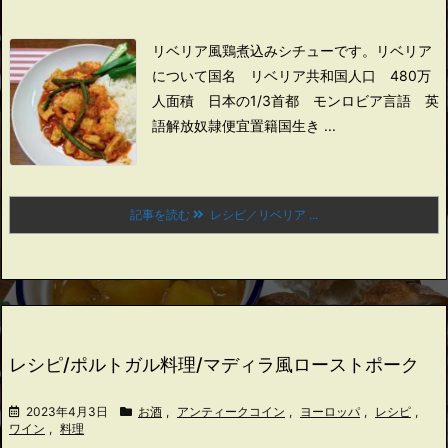
リベリア風鶏煮込みシチューです。
リベリア
について
国名 リベリア共和国
人口 480万
人
面積 日本の1/3
首都 モンロビア
言語 英
語
解放奴隷
便宜置籍国
生き ...
記事を読む
レシピ／リベリア ...
レシピ/ポルトガル料理/マディラ風ローストポーク
2023年4月3日
お酒
,
アンティークコイン
,
ヨーロッパ
,
レシピ
,
ワイン
,
料理