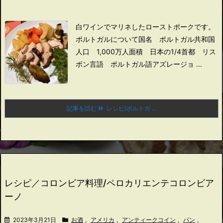
白ワインでマリネしたローストポークです。
ポルトガルについて
国名 ポルトガル共和国
人口 1,000万人
面積 日本の1/4
首都 リス
ボン
言語 ポルトガル語
アズレージョ ...
記事を読む
レシピ/ポルトガ ...
レシピ／コロンビア料理/ペロカリエンテコロンビア
ーノ
2023年3月21日
お酒
,
アメリカ
,
アンティークコイン
,
パン
,