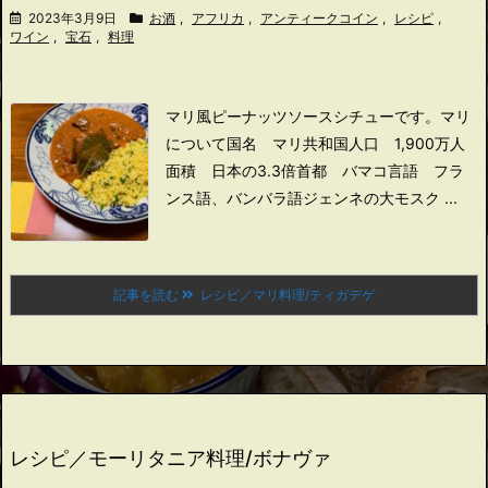
2023年3月9日
お酒
,
アフリカ
,
アンティークコイン
,
レシピ
,
ワイン
,
宝石
,
料理
マリ風ピーナッツソースシチューです。
マリ
について
国名 マリ共和国
人口 1,900万人
面積 日本の3.3倍
首都 バマコ
言語 フラ
ンス語、バンバラ語
ジェンネの大モスク ...
記事を読む
レシピ／マリ料理/ティガデゲ
レシピ／モーリタニア料理/ボナヴァ