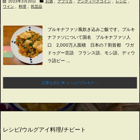
2023年3月20日
お酒
,
アフリカ
,
アンティークコイン
,
レシピ
,
ワイン
,
料理
,
民芸品
ブルキナファソ風炊き込みご飯です。
ブルキ
ナファソについて
国名 ブルキナファソ
人
口 2,000万人
面積 日本の７割
首都 ワガ
ドゥグー
言語 フランス語、モシ語、ディウ
ラ語
ピー ...
記事を読む
レシピ/ブルキナ ...
レシピ/ウルグアイ料理/チビート