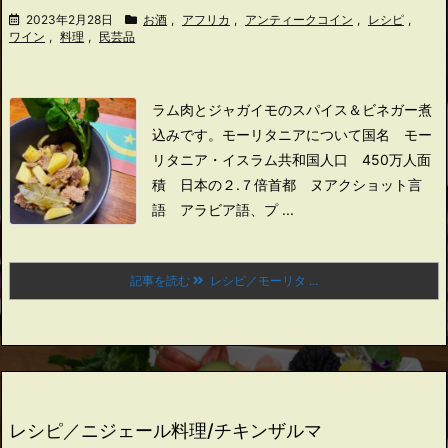
2023年2月28日
お酒
,
アフリカ
,
アンティークコイン
,
レシピ
,
ワイン
,
料理
,
民芸品
ラム肉とジャガイモのスパイス＆ビネガー煮
込みです。
モーリタニアについて
国名 モー
リタニア・イスラム共和国
人口 450万人
面
積 日本の２.７倍
首都 ヌアクショット
言
語 アラビア語、プ ...
記事を読む
レシピ／モーリタ ...
レシピ／ニジェール料理/チキンザルマ