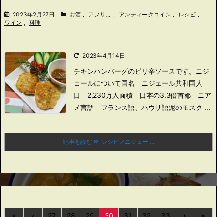
2023年2月27日
お酒
,
アフリカ
,
アンティークコイン
,
レシピ
,
ワイン
,
料理
2023年4月14日
チキンハンバーグのピリ辛ソースです。
ニジ
ェールについて
国名 ニジェール共和国
人
口 2,230万人
面積 日本の3.3倍
首都 ニア
メ
言語 フランス語、ハウサ語
泥のモスク ...
記事を読む
レシピ／ニジェー ...
«
‹
27
28
29
30
31
32
33
›
»