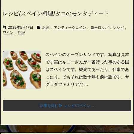
レシピ/スペイン料理/タコのモンタディート
2022年5月17日
お酒
,
アンティークコイン
,
ヨーロッパ
,
レシピ
,
ワイン
,
料理
スペインのオープンサンドです。
写真は見本
です
実はキニーさんが一番行った事のある国
はスペインです。
観光であったり、仕事であ
ったり。
でもそれは数十年も前の話です。
サ
グラダファミリアだ ...
記事を読む
レシピ/スペイン ...