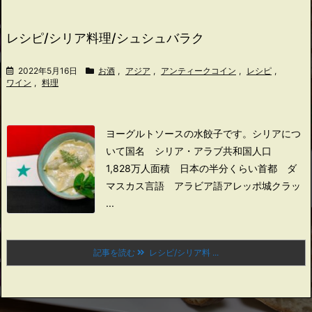
レシピ/シリア料理/シュシュバラク
2022年5月16日
お酒
,
アジア
,
アンティークコイン
,
レシピ
,
ワイン
,
料理
ヨーグルトソースの水餃子です。
シリアにつ
いて
国名 シリア・アラブ共和国
人口
1,828万人
面積 日本の半分くらい
首都 ダ
マスカス
言語 アラビア語
アレッポ城
クラッ
...
記事を読む
レシピ/シリア料 ...