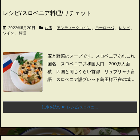
レシピ/スロベニア料理/リチェット
2022年5月20日
お酒
,
アンティークコイン
,
ヨーロッパ
,
レシピ
,
ワイン
,
料理
麦と野菜のスープです。
スロベニアあれこれ
国名 スロベニア共和国
人口 200万人
面
積 四国と同じくらい
首都 リュブリャナ
言
語 スロベニア語
ブレッド島
王様不在の城 ...
記事を読む
レシピ/スロベニ ...