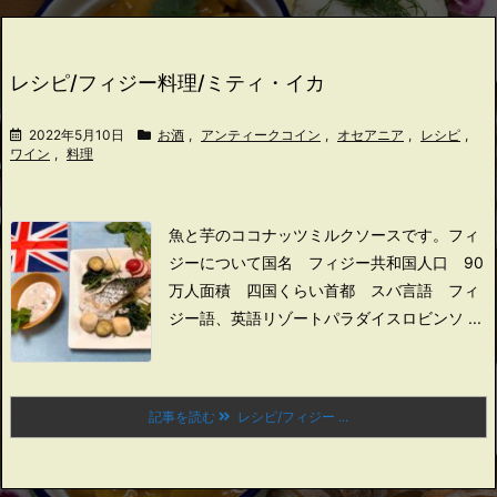
レシピ/フィジー料理/ミティ・イカ
2022年5月10日
お酒
,
アンティークコイン
,
オセアニア
,
レシピ
,
ワイン
,
料理
魚と芋のココナッツミルクソースです。
フィ
ジーについて
国名 フィジー共和国
人口 90
万人
面積 四国くらい
首都 スバ
言語 フィ
ジー語、英語
リゾートパラダイス
ロビンソ ...
記事を読む
レシピ/フィジー ...