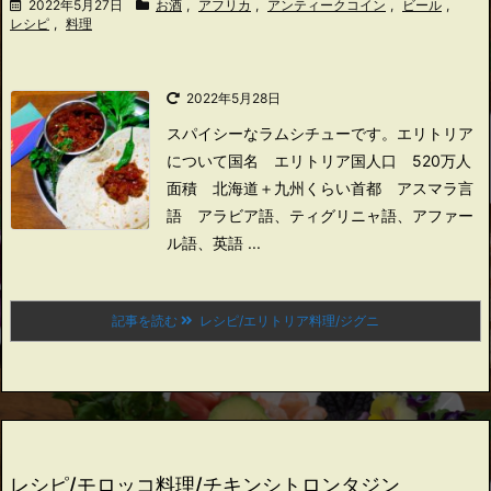
2022年5月27日
お酒
,
アフリカ
,
アンティークコイン
,
ビール
,
レシピ
,
料理
2022年5月28日
スパイシーなラムシチューです。
エリトリア
について
国名 エリトリア国
人口 520万人
面積 北海道＋九州くらい
首都 アスマラ
言
語 アラビア語、ティグリニャ語、アファー
ル語、英語 ...
記事を読む
レシピ/エリトリア料理/ジグニ
レシピ/モロッコ料理/チキンシトロンタジン