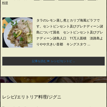
料理
タラのレモン蒸し煮とカリブ海風ピラフで
す。
セントビンセント及びグレナディーン諸
島について
国名 セントビンセント及びグレ
ナディーン諸島
人口 11万人
面積 淡路島よ
りやや大きい
首都 キングスタウ ...
記事を読む
レシピ/セントビ ...
レシピ/エリトリア料理/ジグニ