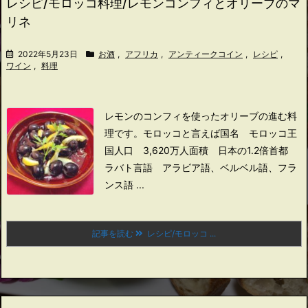
レシピ/モロッコ料理/レモンコンフィとオリーブのマ
リネ
2022年5月23日
お酒
,
アフリカ
,
アンティークコイン
,
レシピ
,
ワイン
,
料理
レモンのコンフィを使ったオリーブの進む料
理です。
モロッコと言えば
国名 モロッコ王
国
人口 3,620万人
面積 日本の1.2倍
首都
ラバト
言語 アラビア語、ベルベル語、フラ
ンス語 ...
記事を読む
レシピ/モロッコ ...