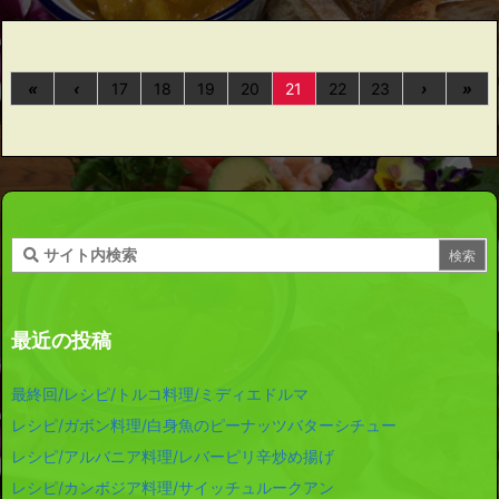
«
‹
17
18
19
20
21
22
23
›
»
最近の投稿
最終回/レシピ/トルコ料理/ミディエドルマ
レシピ/ガボン料理/白身魚のピーナッツバターシチュー
レシピ/アルバニア料理/レバーピリ辛炒め揚げ
レシピ/カンボジア料理/サイッチュルークアン