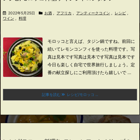
2022年5月25日
お酒
,
アフリカ
,
アンティークコイン
,
レシピ
,
ワイン
,
料理
モロッコと言えば、タジン鍋ですね。
前回に
続いてレモンコンフィを使った料理です。
写
真は見本です写真は見本です写真は見本です
今日も楽しく自宅で世界旅行しましょう。
定
番の献立探しにご利用頂けたら嬉しいで ...
記事を読む
レシピ/モロッコ ...