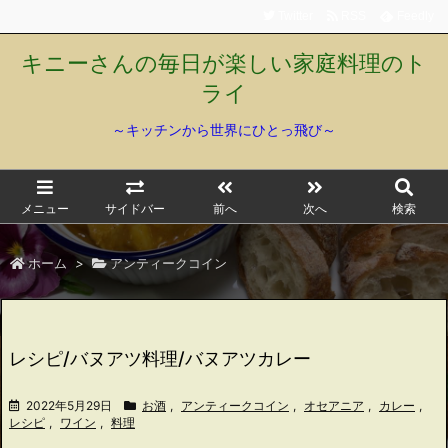
Twitter
RSS
Feedly
キニーさんの毎日が楽しい家庭料理のト
ライ
～キッチンから世界にひとっ飛び～
メニュー
サイドバー
前へ
次へ
検索
ホーム
>
アンティークコイン
レシピ/バヌアツ料理/バヌアツカレー
2022年5月29日
お酒
,
アンティークコイン
,
オセアニア
,
カレー
,
レシピ
,
ワイン
,
料理