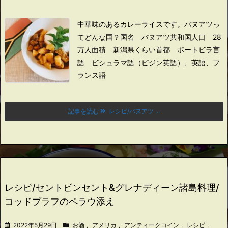
中華味のあるカレーライスです。
バヌアツっ
てどんな国？
国名 バヌアツ共和国
人口 28
万人
面積 新潟県くらい
首都 ポートビラ
言
語 ビシュラマ語（ピジン英語）、英語、フ
ランス語
記事を読む
レシピ/バヌアツ ...
レシピ/セントビンセント&グレナディーン諸島料理/
コッドブラフのペラウ添え
2022年5月29日
お酒
,
アメリカ
,
アンティークコイン
,
レシピ
,