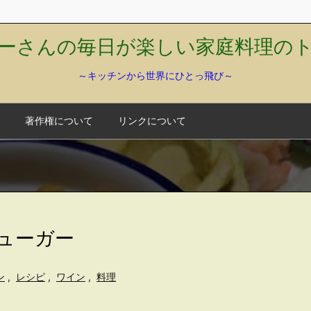
ーさんの毎日が楽しい家庭料理の
～キッチンから世界にひとっ飛び～
著作権について
リンクについて
ニューガー
ン
,
レシピ
,
ワイン
,
料理