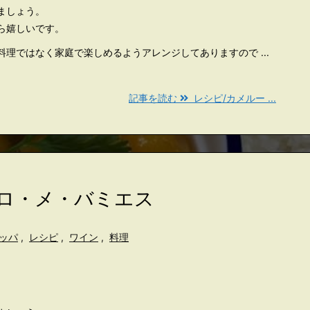
ましょう。
ら嬉しいです。
理ではなく家庭で楽しめるようアレンジしてありますので ...
記事を読む
レシピ/カメルー ...
プロ・メ・バミエス
ッパ
,
レシピ
,
ワイン
,
料理
。