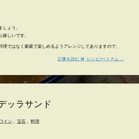
ましょう。
ら嬉しいです。
料理ではなく家庭で楽しめるようアレンジしてありますので、
記事を読む
レシピ/ベトナム ...
タデッラサンド
ワイン
,
宝石
,
料理