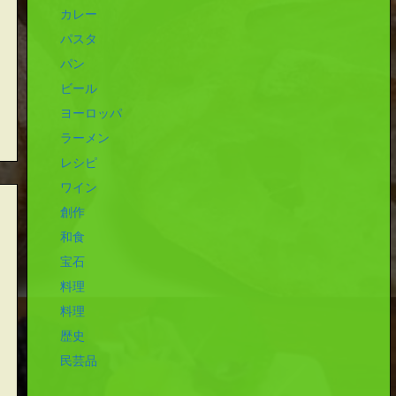
カレー
パスタ
パン
ビール
ヨーロッパ
ラーメン
レシピ
ワイン
創作
和食
宝石
料理
料理
歴史
民芸品